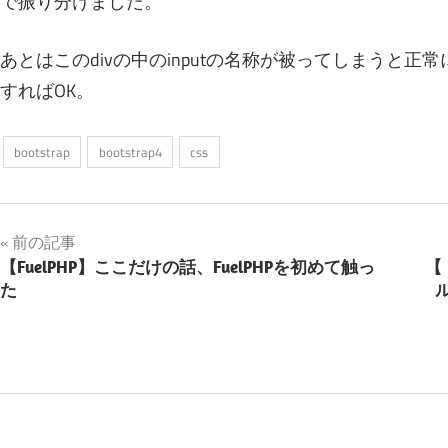
で振り分けました。
あとはこのdivの中のinputの名称が被ってしまうと正常に動
すればOK。
bootstrap
bootstrap4
css
投
前の記事
【FuelPHP】ここだけの話、FuelPHPを初めて触っ
【
稿
た
ナ
ビ
ゲ
ー