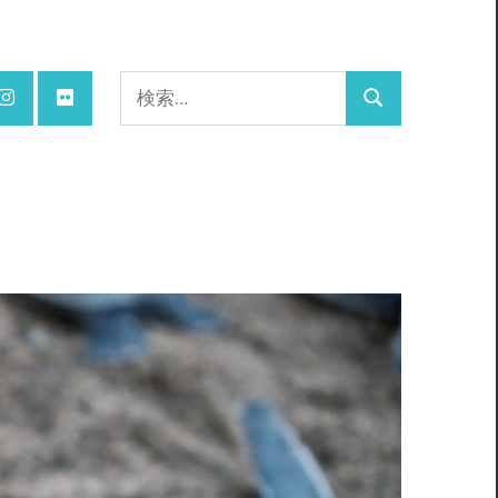
検
検
索:
索