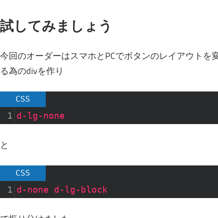
試してみましょう
今回のオーダーはスマホとPCでボタンのレイアウトを
る為のdivを作り
CSS
1
d-lg-none
と
CSS
1
d-none
d-lg-block