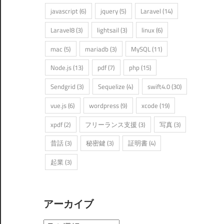
javascript
(6)
jquery
(5)
Laravel
(14)
Laravel8
(3)
lightsail
(3)
linux
(6)
mac
(5)
mariadb
(3)
MySQL
(11)
Node.js
(13)
pdf
(7)
php
(15)
Sendgrid
(3)
Sequelize
(4)
swift4.0
(30)
vue.js
(6)
wordpress
(9)
xcode
(19)
xpdf
(2)
フリーランス支援
(3)
写真
(3)
昔話
(3)
秘密鍵
(3)
証明書
(4)
起業
(3)
アーカイブ