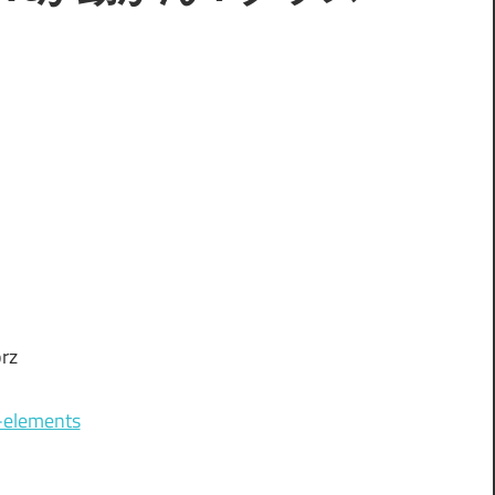
rz
g-elements
。