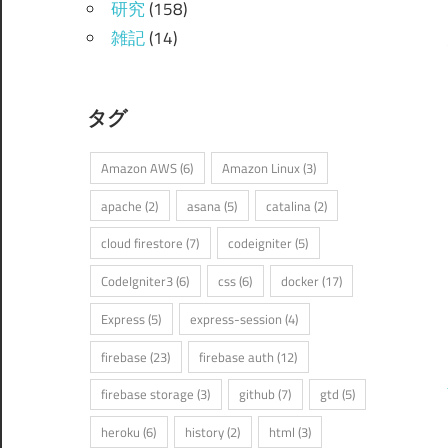
研究
(158)
雑記
(14)
タグ
Amazon AWS
(6)
Amazon Linux
(3)
apache
(2)
asana
(5)
catalina
(2)
cloud firestore
(7)
codeigniter
(5)
CodeIgniter3
(6)
css
(6)
docker
(17)
Express
(5)
express-session
(4)
firebase
(23)
firebase auth
(12)
firebase storage
(3)
github
(7)
gtd
(5)
heroku
(6)
history
(2)
html
(3)