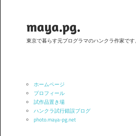
コ
ン
テ
maya.pg.
ン
ツ
東京で暮らす元プログラマのハンクラ作家です
へ
ス
キ
ッ
プ
ホームページ
プロフィール
試作品置き場
ハンクラ試行錯誤ブログ
photo.maya-pg.net