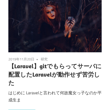
2019年11月20日
研究
【Laravel】gitでもらってサーバに
配置したLaravelが動作せず苦労し
た
はじめに Laravelと言われて何故魔女っ子なのか平
成生ま