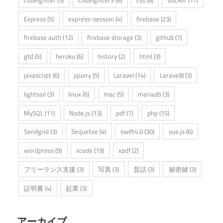
Express
(5)
express-session
(4)
firebase
(23)
firebase auth
(12)
firebase storage
(3)
github
(7)
gtd
(5)
heroku
(6)
history
(2)
html
(3)
javascript
(6)
jquery
(5)
Laravel
(14)
Laravel8
(3)
lightsail
(3)
linux
(6)
mac
(5)
mariadb
(3)
MySQL
(11)
Node.js
(13)
pdf
(7)
php
(15)
Sendgrid
(3)
Sequelize
(4)
swift4.0
(30)
vue.js
(6)
wordpress
(9)
xcode
(19)
xpdf
(2)
フリーランス支援
(3)
写真
(3)
昔話
(3)
秘密鍵
(3)
証明書
(4)
起業
(3)
アーカイブ