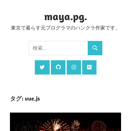
コ
ン
maya.pg.
テ
東京で暮らす元プログラマのハンクラ作家です。
ン
ツ
検
へ
検
索:
ス
索
キ
ッ
プ
タグ:
vue.js