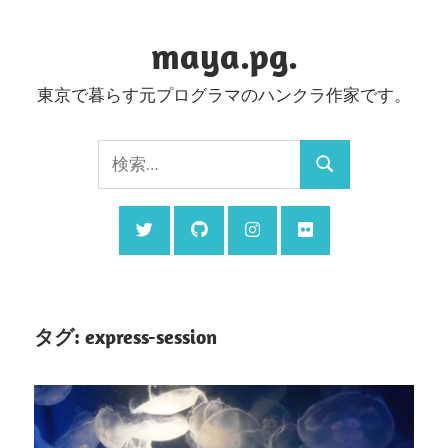
コ
ン
maya.pg.
テ
東京で暮らす元プログラマのハンクラ作家です。
ン
ツ
検
へ
検
索:
ス
索
キ
ッ
プ
タグ:
express-session