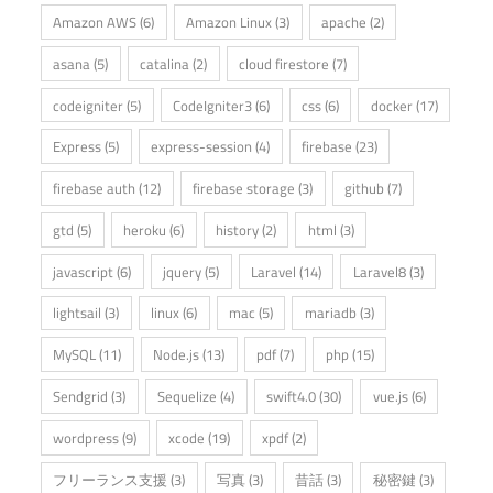
Amazon AWS
(6)
Amazon Linux
(3)
apache
(2)
asana
(5)
catalina
(2)
cloud firestore
(7)
codeigniter
(5)
CodeIgniter3
(6)
css
(6)
docker
(17)
Express
(5)
express-session
(4)
firebase
(23)
firebase auth
(12)
firebase storage
(3)
github
(7)
gtd
(5)
heroku
(6)
history
(2)
html
(3)
javascript
(6)
jquery
(5)
Laravel
(14)
Laravel8
(3)
lightsail
(3)
linux
(6)
mac
(5)
mariadb
(3)
MySQL
(11)
Node.js
(13)
pdf
(7)
php
(15)
Sendgrid
(3)
Sequelize
(4)
swift4.0
(30)
vue.js
(6)
wordpress
(9)
xcode
(19)
xpdf
(2)
フリーランス支援
(3)
写真
(3)
昔話
(3)
秘密鍵
(3)