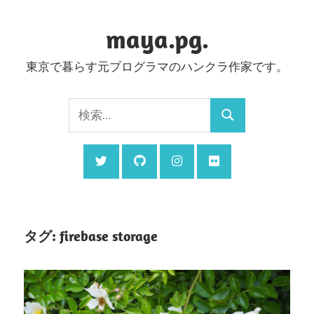
コ
ン
maya.pg.
テ
東京で暮らす元プログラマのハンクラ作家です。
ン
ツ
検
へ
検
索:
ス
索
キ
ッ
プ
タグ:
firebase storage