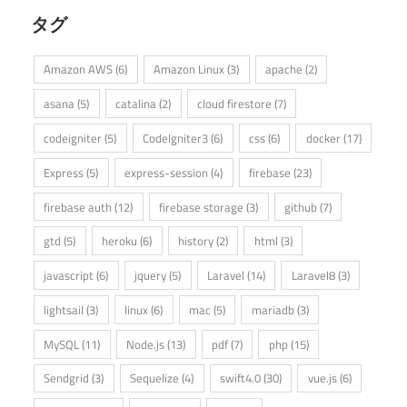
タグ
Amazon AWS
(6)
Amazon Linux
(3)
apache
(2)
asana
(5)
catalina
(2)
cloud firestore
(7)
codeigniter
(5)
CodeIgniter3
(6)
css
(6)
docker
(17)
Express
(5)
express-session
(4)
firebase
(23)
firebase auth
(12)
firebase storage
(3)
github
(7)
gtd
(5)
heroku
(6)
history
(2)
html
(3)
javascript
(6)
jquery
(5)
Laravel
(14)
Laravel8
(3)
lightsail
(3)
linux
(6)
mac
(5)
mariadb
(3)
MySQL
(11)
Node.js
(13)
pdf
(7)
php
(15)
Sendgrid
(3)
Sequelize
(4)
swift4.0
(30)
vue.js
(6)