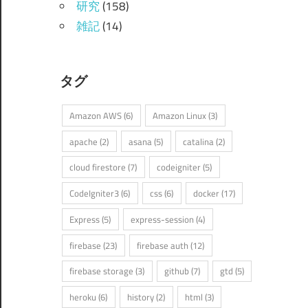
研究
(158)
雑記
(14)
タグ
Amazon AWS
(6)
Amazon Linux
(3)
apache
(2)
asana
(5)
catalina
(2)
cloud firestore
(7)
codeigniter
(5)
CodeIgniter3
(6)
css
(6)
docker
(17)
Express
(5)
express-session
(4)
firebase
(23)
firebase auth
(12)
firebase storage
(3)
github
(7)
gtd
(5)
heroku
(6)
history
(2)
html
(3)