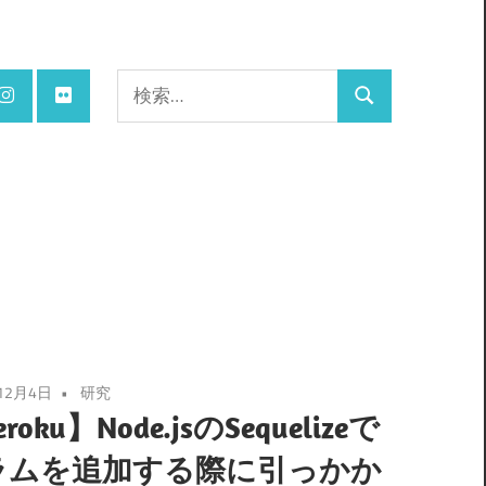
検
検
索:
索
12月4日
研究
roku】Node.jsのSequelizeで
ラムを追加する際に引っかか