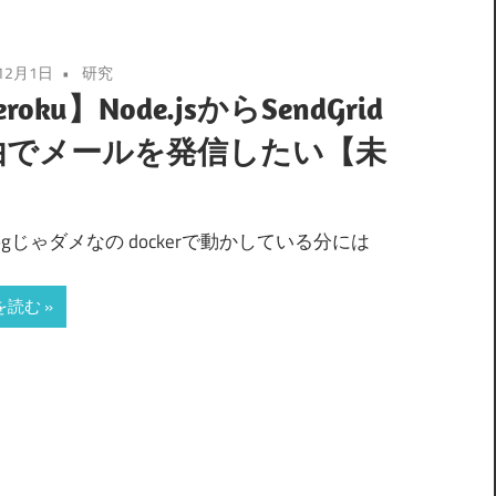
12月1日
研究
roku】Node.jsからSendGrid
由でメールを発信したい【未
】
lHogじゃダメなの dockerで動かしている分には
を読む