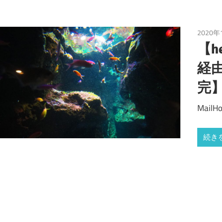
2020年
【he
経
完
Mai
続き