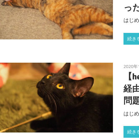
っ
はじめに 
続き
2020年
【he
経
問
はじめに 
続き