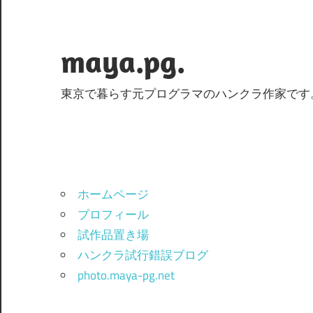
コ
ン
テ
maya.pg.
ン
ツ
東京で暮らす元プログラマのハンクラ作家です
へ
ス
キ
ッ
プ
ホームページ
プロフィール
試作品置き場
ハンクラ試行錯誤ブログ
photo.maya-pg.net