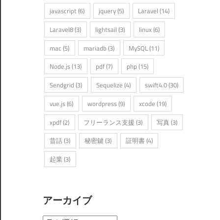
javascript
(6)
jquery
(5)
Laravel
(14)
Laravel8
(3)
lightsail
(3)
linux
(6)
mac
(5)
mariadb
(3)
MySQL
(11)
Node.js
(13)
pdf
(7)
php
(15)
Sendgrid
(3)
Sequelize
(4)
swift4.0
(30)
vue.js
(6)
wordpress
(9)
xcode
(19)
xpdf
(2)
フリーランス支援
(3)
写真
(3)
昔話
(3)
秘密鍵
(3)
証明書
(4)
起業
(3)
アーカイブ