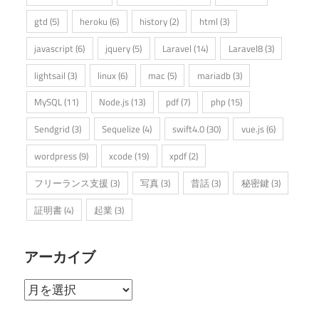
gtd
(5)
heroku
(6)
history
(2)
html
(3)
javascript
(6)
jquery
(5)
Laravel
(14)
Laravel8
(3)
lightsail
(3)
linux
(6)
mac
(5)
mariadb
(3)
MySQL
(11)
Node.js
(13)
pdf
(7)
php
(15)
Sendgrid
(3)
Sequelize
(4)
swift4.0
(30)
vue.js
(6)
wordpress
(9)
xcode
(19)
xpdf
(2)
フリーランス支援
(3)
写真
(3)
昔話
(3)
秘密鍵
(3)
証明書
(4)
起業
(3)
アーカイブ
ア
ー