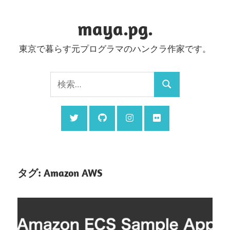
コ
ン
maya.pg.
テ
東京で暮らす元プログラマのハンクラ作家です。
ン
ツ
検
へ
検
索:
ス
索
キ
ッ
プ
タグ:
Amazon AWS