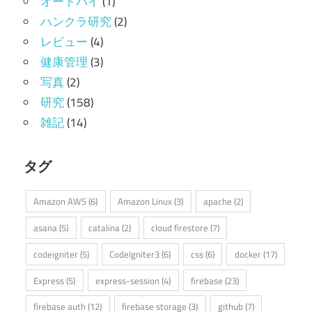
オートバイ
(1)
ハンクラ研究
(2)
レビュー
(4)
健康管理
(3)
写真
(2)
研究
(158)
雑記
(14)
タグ
Amazon AWS
(6)
Amazon Linux
(3)
apache
(2)
asana
(5)
catalina
(2)
cloud firestore
(7)
codeigniter
(5)
CodeIgniter3
(6)
css
(6)
docker
(17)
Express
(5)
express-session
(4)
firebase
(23)
firebase auth
(12)
firebase storage
(3)
github
(7)