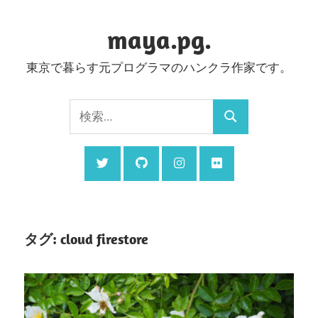
コ
ン
maya.pg.
テ
東京で暮らす元プログラマのハンクラ作家です。
ン
ツ
検
へ
検
索:
ス
索
キ
ッ
プ
タグ:
cloud firestore