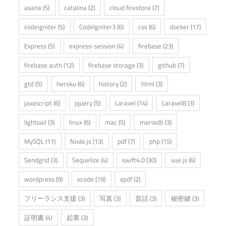
asana
(5)
catalina
(2)
cloud firestore
(7)
codeigniter
(5)
CodeIgniter3
(6)
css
(6)
docker
(17)
Express
(5)
express-session
(4)
firebase
(23)
firebase auth
(12)
firebase storage
(3)
github
(7)
gtd
(5)
heroku
(6)
history
(2)
html
(3)
javascript
(6)
jquery
(5)
Laravel
(14)
Laravel8
(3)
lightsail
(3)
linux
(6)
mac
(5)
mariadb
(3)
MySQL
(11)
Node.js
(13)
pdf
(7)
php
(15)
Sendgrid
(3)
Sequelize
(4)
swift4.0
(30)
vue.js
(6)
wordpress
(9)
xcode
(19)
xpdf
(2)
フリーランス支援
(3)
写真
(3)
昔話
(3)
秘密鍵
(3)
証明書
(4)
起業
(3)