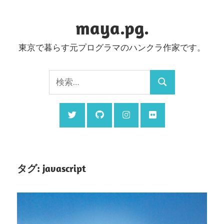
コ
ン
maya.pg.
テ
東京で暮らす元プログラマのハンクラ作家です。
ン
ツ
検
へ
検
索:
ス
索
キ
ッ
プ
タグ:
javascript