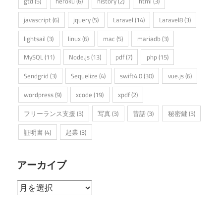
gtd
(5)
heroku
(6)
history
(2)
html
(3)
javascript
(6)
jquery
(5)
Laravel
(14)
Laravel8
(3)
lightsail
(3)
linux
(6)
mac
(5)
mariadb
(3)
MySQL
(11)
Node.js
(13)
pdf
(7)
php
(15)
Sendgrid
(3)
Sequelize
(4)
swift4.0
(30)
vue.js
(6)
wordpress
(9)
xcode
(19)
xpdf
(2)
フリーランス支援
(3)
写真
(3)
昔話
(3)
秘密鍵
(3)
証明書
(4)
起業
(3)
アーカイブ
ア
ー
カ