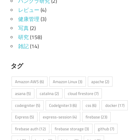
ハンクラ研究
(2)
レビュー
(4)
健康管理
(3)
写真
(2)
研究
(158)
雑記
(14)
タグ
Amazon AWS
(6)
Amazon Linux
(3)
apache
(2)
asana
(5)
catalina
(2)
cloud firestore
(7)
codeigniter
(5)
CodeIgniter3
(6)
css
(6)
docker
(17)
Express
(5)
express-session
(4)
firebase
(23)
firebase auth
(12)
firebase storage
(3)
github
(7)