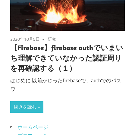
2020年10月5日
研究
【Firebase】firebase authでいまい
ち理解できていなかった認証周り
を再確認する（１）
はじめに 以前かじったfirebaseで、authでのパス
ワ
続きを読む
ホームページ