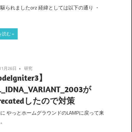
駆られましたorz 経緯としては以下の通り ・
を読む
11月26日
研究
deIgniter3】
L_IDNA_VARIANT_2003が
precatedしたので対策
に やっとホームグラウンドのLAMPに戻って来
た。