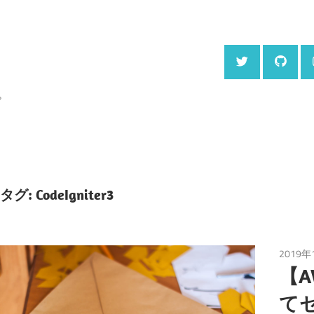
。
タグ:
CodeIgniter3
2019年
【A
て