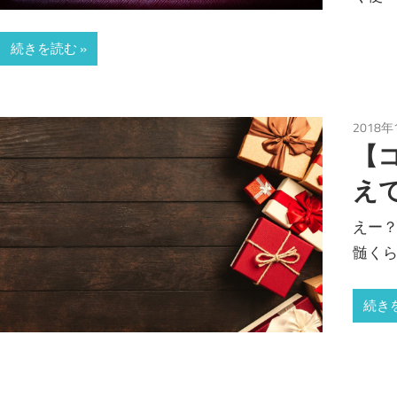
続きを読む
2018年
【
え
えー？
髄く
続き