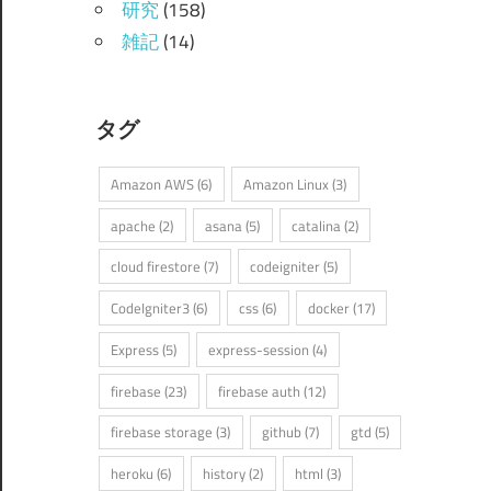
研究
(158)
雑記
(14)
タグ
Amazon AWS
(6)
Amazon Linux
(3)
apache
(2)
asana
(5)
catalina
(2)
cloud firestore
(7)
codeigniter
(5)
CodeIgniter3
(6)
css
(6)
docker
(17)
Express
(5)
express-session
(4)
firebase
(23)
firebase auth
(12)
firebase storage
(3)
github
(7)
gtd
(5)
heroku
(6)
history
(2)
html
(3)