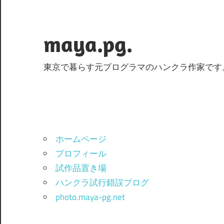
コ
ン
テ
maya.pg.
ン
ツ
東京で暮らす元プログラマのハンクラ作家です
へ
ス
キ
ッ
プ
ホームページ
プロフィール
試作品置き場
ハンクラ試行錯誤ブログ
photo.maya-pg.net