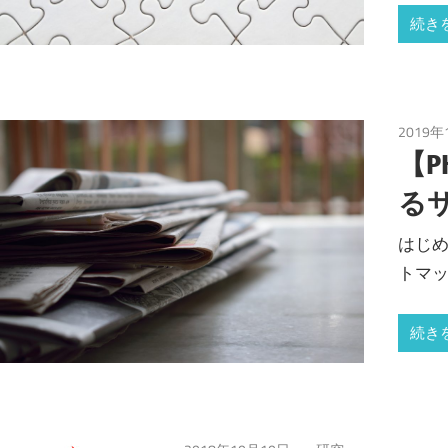
続き
2019年
【P
る
はじめ
トマ
続き