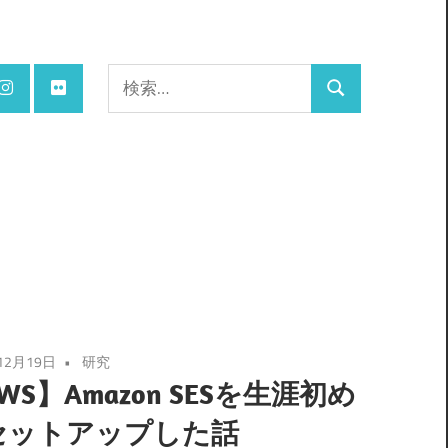
検
検
索:
索
12月19日
研究
WS】Amazon SESを生涯初め
セットアップした話