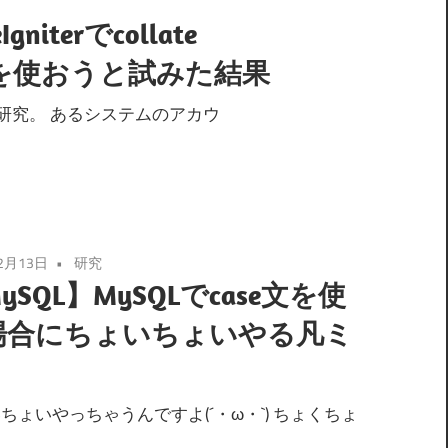
Igniterでcollate
de_ciを使おうと試みた結果
研究。 あるシステムのアカウ
2月13日
研究
ySQL】MySQLでcase文を使
場合にちょいちょいやる凡ミ
ちょいやっちゃうんですよ(´・ω・`) ちょくちょ