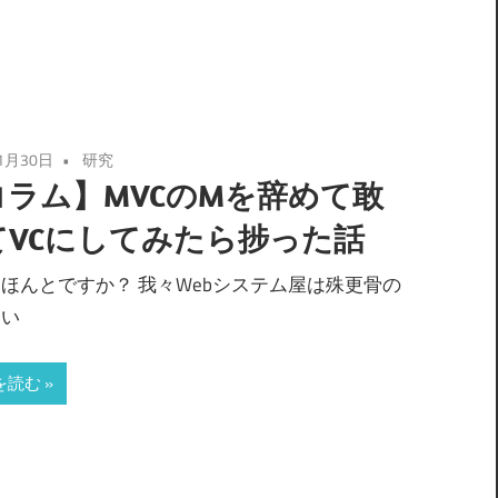
1月30日
研究
コラム】MVCのMを辞めて敢
てVCにしてみたら捗った話
ほんとですか？ 我々Webシステム屋は殊更骨の
らい
を読む