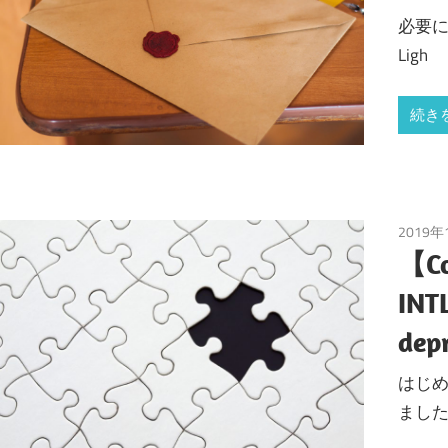
必要に
Ligh
続き
2019年
【Co
INT
de
はじめ
まし