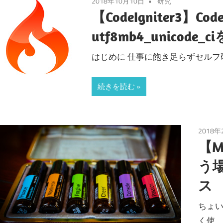
2018年10月10日
研究
【CodeIgniter3】Code
utf8mb4_unico
はじめに 仕事に飽き足らずセルフ
続きを読む
2018年
【M
う
ス
ちょい
く使