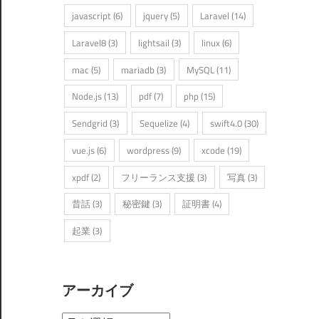
javascript
(6)
jquery
(5)
Laravel
(14)
Laravel8
(3)
lightsail
(3)
linux
(6)
mac
(5)
mariadb
(3)
MySQL
(11)
Node.js
(13)
pdf
(7)
php
(15)
Sendgrid
(3)
Sequelize
(4)
swift4.0
(30)
vue.js
(6)
wordpress
(9)
xcode
(19)
xpdf
(2)
フリーランス支援
(3)
写真
(3)
昔話
(3)
秘密鍵
(3)
証明書
(4)
起業
(3)
アーカイブ