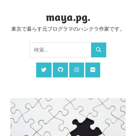
コ
ン
maya.pg.
テ
東京で暮らす元プログラマのハンクラ作家です。
ン
ツ
検
へ
検
索:
ス
索
キ
ッ
プ