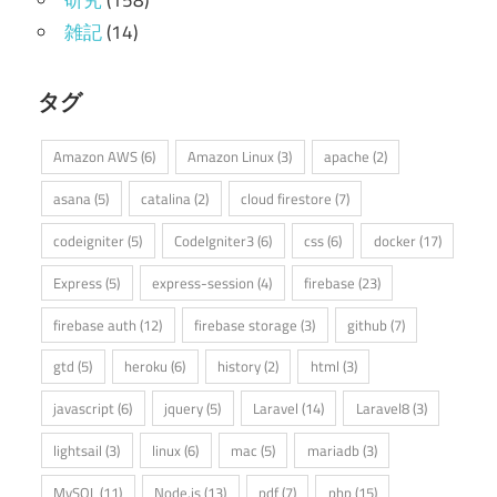
雑記
(14)
タグ
Amazon AWS
(6)
Amazon Linux
(3)
apache
(2)
asana
(5)
catalina
(2)
cloud firestore
(7)
codeigniter
(5)
CodeIgniter3
(6)
css
(6)
docker
(17)
Express
(5)
express-session
(4)
firebase
(23)
firebase auth
(12)
firebase storage
(3)
github
(7)
gtd
(5)
heroku
(6)
history
(2)
html
(3)
javascript
(6)
jquery
(5)
Laravel
(14)
Laravel8
(3)
lightsail
(3)
linux
(6)
mac
(5)
mariadb
(3)
MySQL
(11)
Node.js
(13)
pdf
(7)
php
(15)