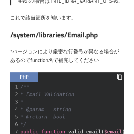
#46 の場合は INTL_IDNA_VARIANT_UTS46。
これで該当箇所を補います。
/system/libraries/Email.php
*バージョンにより厳密な行番号が異なる場合が
あるのでfunction名で補完してください
PHP
1
/**
2
* Email Validation
3
*
4
* @param   string
5
* @return  bool
6
*/
7
public
function
valid_email
(
$email
)