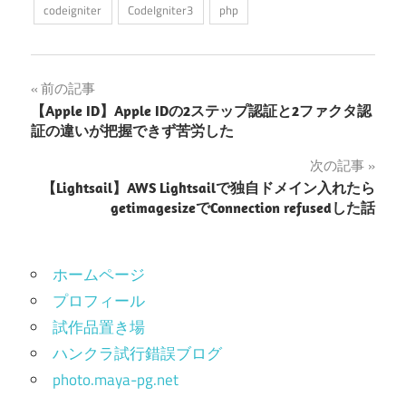
codeigniter
CodeIgniter3
php
投
前の記事
【Apple ID】Apple IDの2ステップ認証と2ファクタ認
稿
証の違いが把握できず苦労した
ナ
次の記事
【Lightsail】AWS Lightsailで独自ドメイン入れたら
ビ
getimagesizeでConnection refusedした話
ゲ
ー
ホームページ
シ
プロフィール
試作品置き場
ョ
ハンクラ試行錯誤ブログ
ン
photo.maya-pg.net