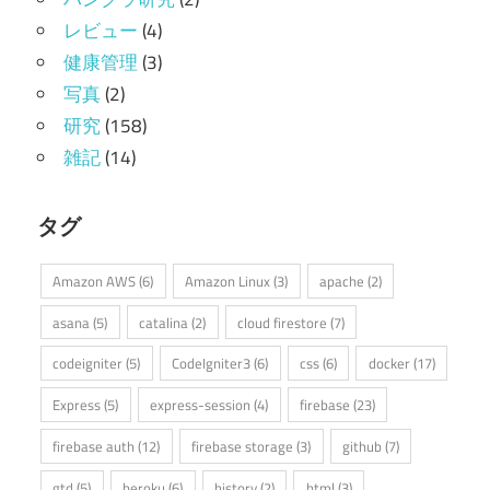
レビュー
(4)
健康管理
(3)
写真
(2)
研究
(158)
雑記
(14)
タグ
Amazon AWS
(6)
Amazon Linux
(3)
apache
(2)
asana
(5)
catalina
(2)
cloud firestore
(7)
codeigniter
(5)
CodeIgniter3
(6)
css
(6)
docker
(17)
Express
(5)
express-session
(4)
firebase
(23)
firebase auth
(12)
firebase storage
(3)
github
(7)
gtd
(5)
heroku
(6)
history
(2)
html
(3)