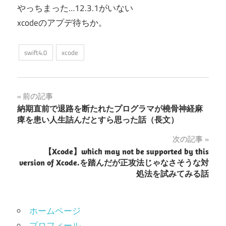
やっちまった…12.3.1がいない
xcodeのアプデ待ちか。
swift4.0
xcode
投
前の記事
納期直前で退路を断たれたプログラマが橈骨神経麻
稿
痺を患い人生詰んだとすら思った話（長文）
ナ
次の記事
【Xcode】which may not be supported by this
ビ
version of Xcode.を踏んだが正攻法じゃなさそうな対
ゲ
処法を試みてみる話
ー
ホームページ
シ
プロフィール