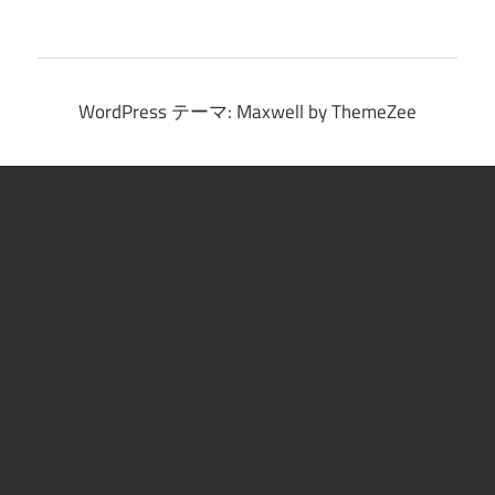
イ
ブ
WordPress テーマ: Maxwell by ThemeZee