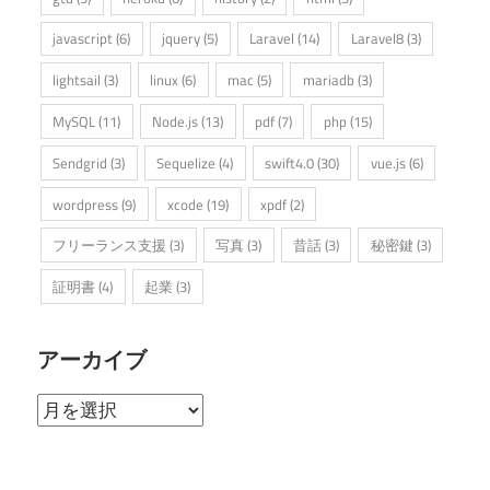
javascript
(6)
jquery
(5)
Laravel
(14)
Laravel8
(3)
lightsail
(3)
linux
(6)
mac
(5)
mariadb
(3)
MySQL
(11)
Node.js
(13)
pdf
(7)
php
(15)
Sendgrid
(3)
Sequelize
(4)
swift4.0
(30)
vue.js
(6)
wordpress
(9)
xcode
(19)
xpdf
(2)
フリーランス支援
(3)
写真
(3)
昔話
(3)
秘密鍵
(3)
証明書
(4)
起業
(3)
アーカイブ
ア
ー
カ