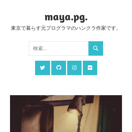
コ
ン
maya.pg.
テ
東京で暮らす元プログラマのハンクラ作家です。
ン
ツ
検
へ
検
索:
ス
索
キ
ッ
プ