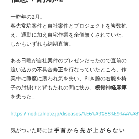
一昨年の2月。
客先常駐案件と自社案件とプロジェクトを複数抱
え、通勤に加え自宅作業を余儀無くされていた。
しかもいずれも納期直前。
ある日曜が自社案件のプレゼンだったので直前の
追い込みの不具合修正を行なっていたところ、作
業中に睡魔に襲われ気を失い、利き腕の右腕を椅
子の肘掛けと背もたれの間に挟み、
橈骨神経麻痺
を患った…
https://medicalnote.jp/diseases/%E6%A9%88%E9%A
気がついた時には
手 首 か ら 先 が 上 が ら な い