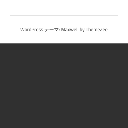
イ
ブ
WordPress テーマ: Maxwell by ThemeZee