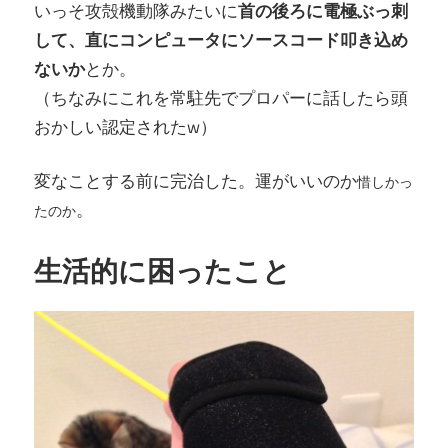
いっそ攻殻機動隊みたいに
首の後ろに電極ぶっ刺
して、直にコンピュータにソースコード叩き込め
ないか
とか。
（ちなみにこれを常駐先でプロパーに話したら頭
おかしい認定されたw）
変なことする前に完治した。運がいいのか
惜しかっ
。
たのか
生活的に困ったこと