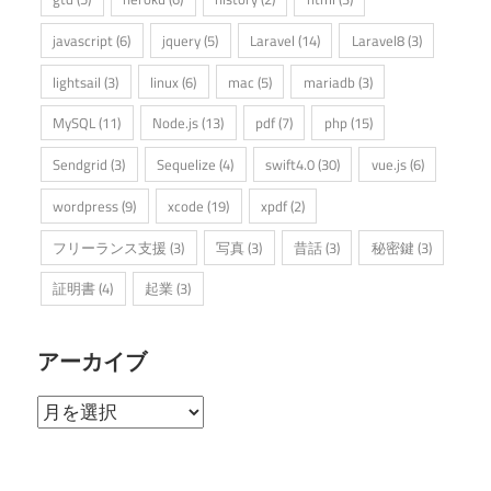
javascript
(6)
jquery
(5)
Laravel
(14)
Laravel8
(3)
lightsail
(3)
linux
(6)
mac
(5)
mariadb
(3)
MySQL
(11)
Node.js
(13)
pdf
(7)
php
(15)
Sendgrid
(3)
Sequelize
(4)
swift4.0
(30)
vue.js
(6)
wordpress
(9)
xcode
(19)
xpdf
(2)
フリーランス支援
(3)
写真
(3)
昔話
(3)
秘密鍵
(3)
証明書
(4)
起業
(3)
アーカイブ
ア
ー
カ