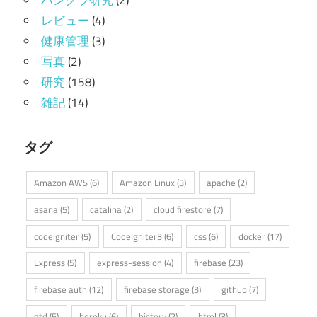
ハンクラ研究
(2)
レビュー
(4)
健康管理
(3)
写真
(2)
研究
(158)
雑記
(14)
タグ
Amazon AWS
(6)
Amazon Linux
(3)
apache
(2)
asana
(5)
catalina
(2)
cloud firestore
(7)
codeigniter
(5)
CodeIgniter3
(6)
css
(6)
docker
(17)
Express
(5)
express-session
(4)
firebase
(23)
firebase auth
(12)
firebase storage
(3)
github
(7)
gtd
(5)
heroku
(6)
history
(2)
html
(3)