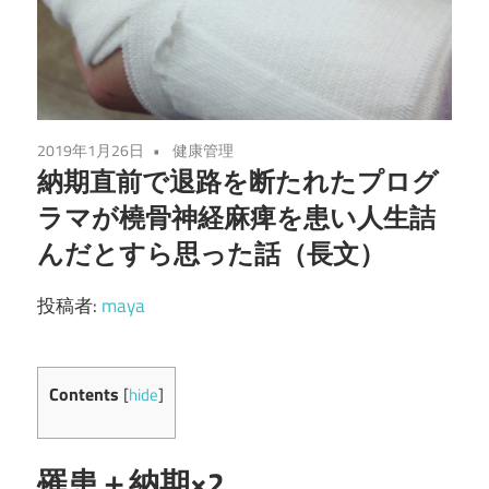
2019年1月26日
健康管理
納期直前で退路を断たれたプログ
ラマが橈骨神経麻痺を患い人生詰
んだとすら思った話（長文）
投稿者:
maya
Contents
[
hide
]
罹患＋納期×2