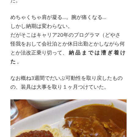
た。
めちゃくちゃ肩が凝る…。腕が痛くなる…
しかし納期は変わらない。
だがそこはキャリア20年のプログラマ（どやさ
怪我をおして会社泊とか休日出勤とかしながら何
とか法改正乗り切って、
納 品 ま で は 漕 ぎ 着 け
た
。
なお概ね3週間でだいぶ可動性を取り戻したもの
の、装具は大事を取り１ヶ月つけていた。