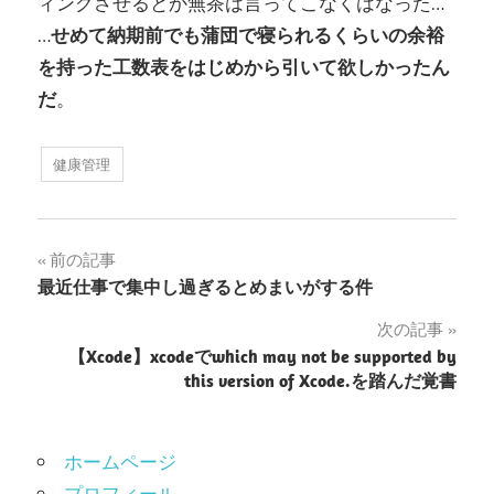
ィングさせるとか無茶は言ってこなくはなった…
…
せめて納期前でも蒲団で寝られるくらいの余裕
を持った工数表をはじめから引いて欲しかったん
だ
。
健康管理
投
前の記事
最近仕事で集中し過ぎるとめまいがする件
稿
次の記事
ナ
【Xcode】xcodeでwhich may not be supported by
this version of Xcode.を踏んだ覚書
ビ
ゲ
ホームページ
ー