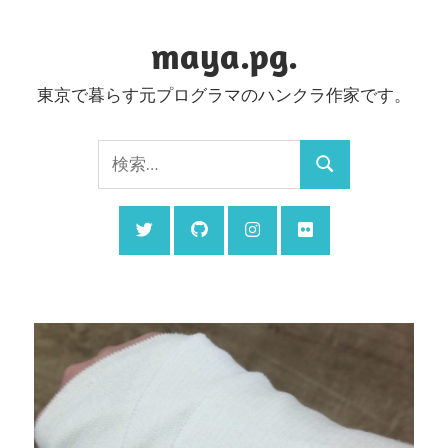
コ
ン
maya.pg.
テ
東京で暮らす元プログラマのハンクラ作家です。
ン
ツ
検
へ
検
索:
ス
索
キ
ッ
プ