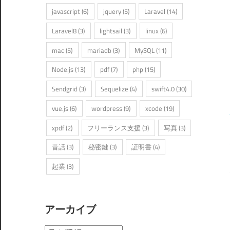
javascript
(6)
jquery
(5)
Laravel
(14)
Laravel8
(3)
lightsail
(3)
linux
(6)
mac
(5)
mariadb
(3)
MySQL
(11)
Node.js
(13)
pdf
(7)
php
(15)
Sendgrid
(3)
Sequelize
(4)
swift4.0
(30)
vue.js
(6)
wordpress
(9)
xcode
(19)
xpdf
(2)
フリーランス支援
(3)
写真
(3)
昔話
(3)
秘密鍵
(3)
証明書
(4)
起業
(3)
アーカイブ