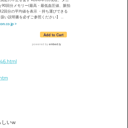
146.html
.htm
らしいw