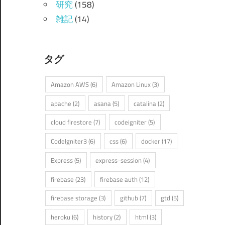
研究
(158)
雑記
(14)
タグ
Amazon AWS
(6)
Amazon Linux
(3)
apache
(2)
asana
(5)
catalina
(2)
cloud firestore
(7)
codeigniter
(5)
CodeIgniter3
(6)
css
(6)
docker
(17)
Express
(5)
express-session
(4)
firebase
(23)
firebase auth
(12)
firebase storage
(3)
github
(7)
gtd
(5)
heroku
(6)
history
(2)
html
(3)