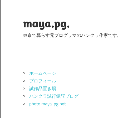
コ
ン
テ
maya.pg.
ン
ツ
東京で暮らす元プログラマのハンクラ作家です
へ
ス
キ
ッ
プ
ホームページ
プロフィール
試作品置き場
ハンクラ試行錯誤ブログ
photo.maya-pg.net