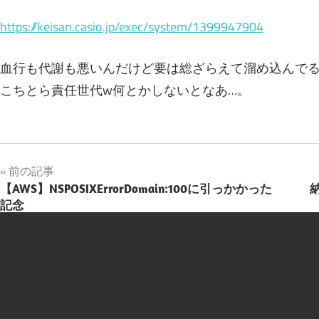
https://keisan.casio.jp/exec/system/1399947904
血行も代謝も悪いんだけど要は総ざらえて溜め込んで
こちとら責任世代w何とかしないとなあ…。
投
前の記事
【AWS】NSPOSIXErrorDomain:100に引っかかった
稿
記念
ナ
ビ
ゲ
ー