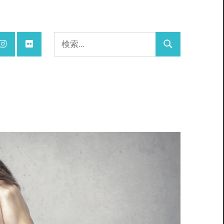
検
検
索:
索