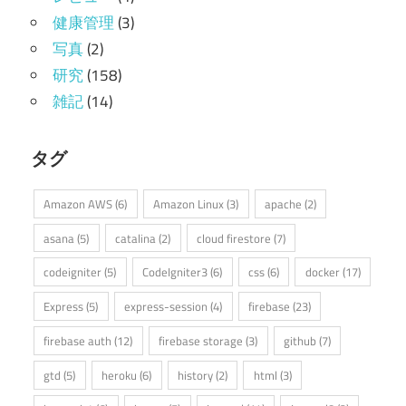
健康管理
(3)
写真
(2)
研究
(158)
雑記
(14)
タグ
Amazon AWS
(6)
Amazon Linux
(3)
apache
(2)
asana
(5)
catalina
(2)
cloud firestore
(7)
codeigniter
(5)
CodeIgniter3
(6)
css
(6)
docker
(17)
Express
(5)
express-session
(4)
firebase
(23)
firebase auth
(12)
firebase storage
(3)
github
(7)
gtd
(5)
heroku
(6)
history
(2)
html
(3)