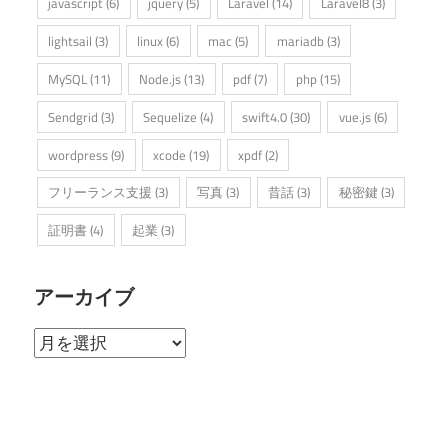
javascript
(6)
jquery
(5)
Laravel
(14)
Laravel8
(3)
lightsail
(3)
linux
(6)
mac
(5)
mariadb
(3)
MySQL
(11)
Node.js
(13)
pdf
(7)
php
(15)
Sendgrid
(3)
Sequelize
(4)
swift4.0
(30)
vue.js
(6)
wordpress
(9)
xcode
(19)
xpdf
(2)
フリーランス支援
(3)
写真
(3)
昔話
(3)
秘密鍵
(3)
証明書
(4)
起業
(3)
アーカイブ
ア
ー
カ
イ