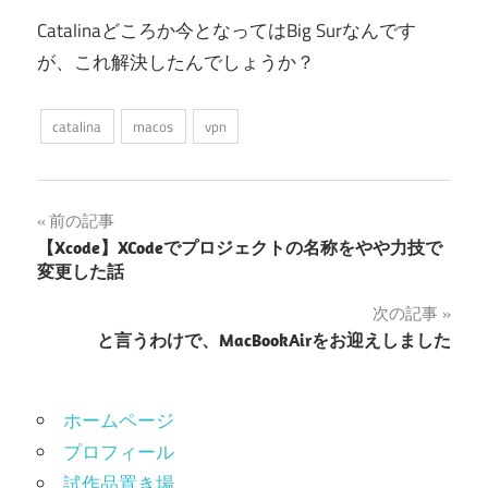
Catalinaどころか今となってはBig Surなんです
が、これ解決したんでしょうか？
catalina
macos
vpn
投
前の記事
【Xcode】XCodeでプロジェクトの名称をやや力技で
稿
変更した話
ナ
次の記事
と言うわけで、MacBookAirをお迎えしました
ビ
ゲ
ホームページ
ー
プロフィール
シ
試作品置き場