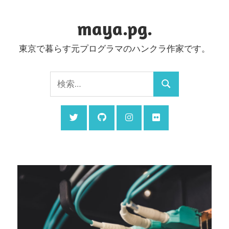
コ
ン
maya.pg.
テ
東京で暮らす元プログラマのハンクラ作家です。
ン
ツ
検
へ
検
索:
ス
索
キ
ッ
プ