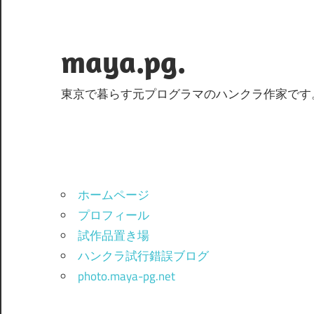
コ
ン
テ
maya.pg.
ン
ツ
東京で暮らす元プログラマのハンクラ作家です
へ
ス
キ
ッ
プ
ホームページ
プロフィール
試作品置き場
ハンクラ試行錯誤ブログ
photo.maya-pg.net