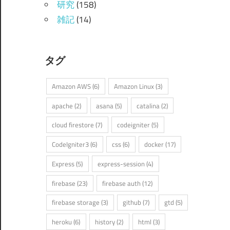
研究
(158)
雑記
(14)
タグ
Amazon AWS
(6)
Amazon Linux
(3)
apache
(2)
asana
(5)
catalina
(2)
cloud firestore
(7)
codeigniter
(5)
CodeIgniter3
(6)
css
(6)
docker
(17)
Express
(5)
express-session
(4)
firebase
(23)
firebase auth
(12)
firebase storage
(3)
github
(7)
gtd
(5)
heroku
(6)
history
(2)
html
(3)