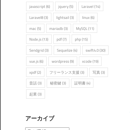
javascript
(6)
jquery
(5)
Laravel
(14)
Laravel8
(3)
lightsail
(3)
linux
(6)
mac
(5)
mariadb
(3)
MySQL
(11)
Node.js
(13)
pdf
(7)
php
(15)
Sendgrid
(3)
Sequelize
(4)
swift4.0
(30)
vue.js
(6)
wordpress
(9)
xcode
(19)
xpdf
(2)
フリーランス支援
(3)
写真
(3)
昔話
(3)
秘密鍵
(3)
証明書
(4)
起業
(3)
アーカイブ