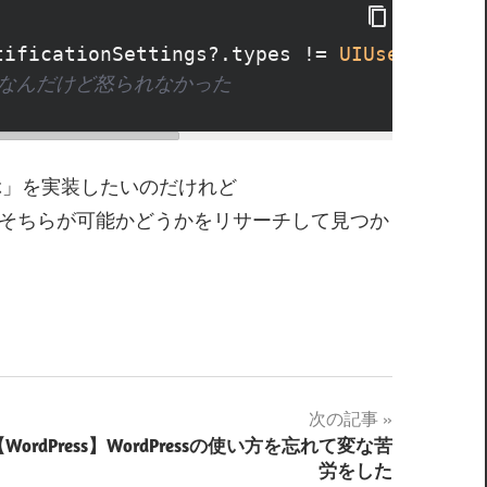
tificationSettings
?
.types
!=
UIUserNotifi
うなんだけど怒られなかった
ぶ」を実装したいのだけれど
、そちらが可能かどうかをリサーチして見つか
次の記事
【WordPress】WordPressの使い方を忘れて変な苦
労をした