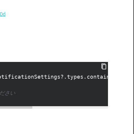
70d
otificationSettings
?
.types.contains
(
UIUs
ださい