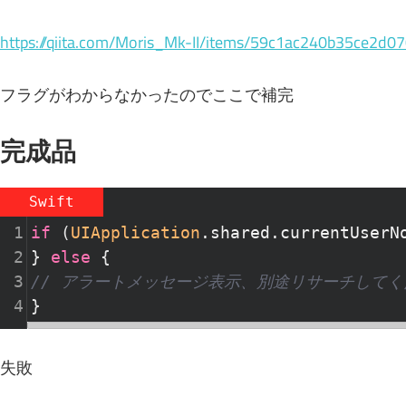
https://qiita.com/Moris_Mk-II/items/59c1ac240b35ce2d0
フラグがわからなかったのでここで補完
完成品
Swift
1
if
(
UIApplication
.shared.currentUserN
2
}
else
{
3
// アラートメッセージ表示、別途リサーチしてく
4
}
失敗