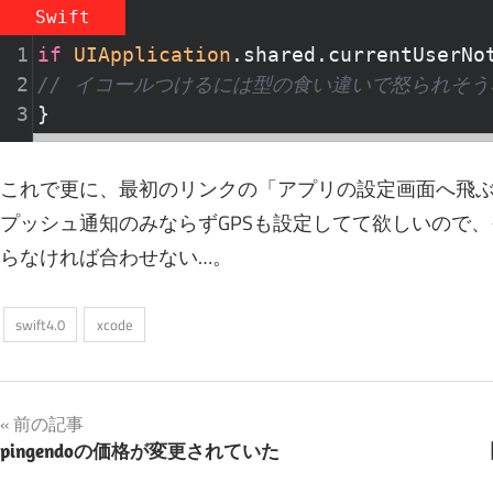
Swift
1
if
UIApplication
.shared.currentUserNo
2
// イコールつけるには型の食い違いで怒られそ
3
}
これで更に、最初のリンクの「アプリの設定画面へ飛
プッシュ通知のみならずGPSも設定してて欲しいので
らなければ合わせない…。
swift4.0
xcode
投
前の記事
pingendoの価格が変更されていた
稿