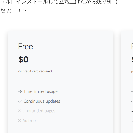
（昨日インストールして立ち上げたから残り9日）
だ と …！？