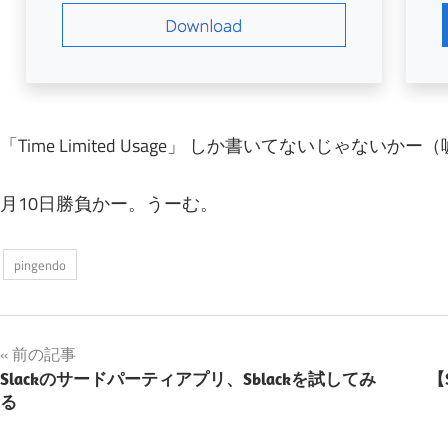
「Time Limited Usage」 しか書いてないじゃないか
月10日勝負かー。うーむ。
pingendo
投
前の記事
Slackのサードパーティアプリ、Sblackを試してみ
【
稿
る
ナ