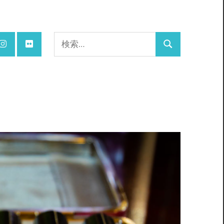
検
検
索:
索