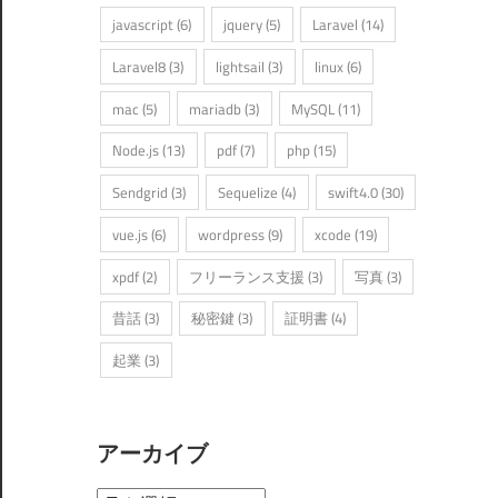
javascript
(6)
jquery
(5)
Laravel
(14)
Laravel8
(3)
lightsail
(3)
linux
(6)
mac
(5)
mariadb
(3)
MySQL
(11)
Node.js
(13)
pdf
(7)
php
(15)
Sendgrid
(3)
Sequelize
(4)
swift4.0
(30)
vue.js
(6)
wordpress
(9)
xcode
(19)
xpdf
(2)
フリーランス支援
(3)
写真
(3)
昔話
(3)
秘密鍵
(3)
証明書
(4)
起業
(3)
アーカイブ