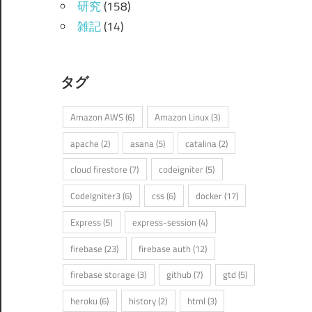
研究
(158)
雑記
(14)
タグ
Amazon AWS
(6)
Amazon Linux
(3)
apache
(2)
asana
(5)
catalina
(2)
cloud firestore
(7)
codeigniter
(5)
CodeIgniter3
(6)
css
(6)
docker
(17)
Express
(5)
express-session
(4)
firebase
(23)
firebase auth
(12)
firebase storage
(3)
github
(7)
gtd
(5)
heroku
(6)
history
(2)
html
(3)