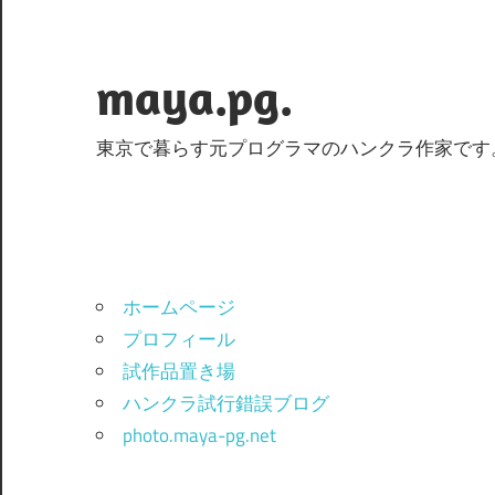
コ
ン
テ
maya.pg.
ン
ツ
東京で暮らす元プログラマのハンクラ作家です
へ
ス
キ
ッ
プ
ホームページ
プロフィール
試作品置き場
ハンクラ試行錯誤ブログ
photo.maya-pg.net