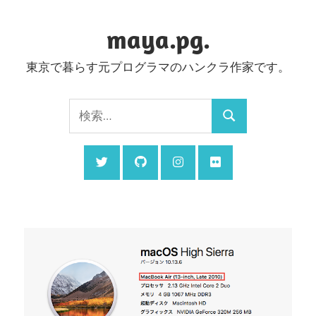
コ
ン
maya.pg.
テ
東京で暮らす元プログラマのハンクラ作家です。
ン
ツ
検
へ
検
索:
ス
索
キ
ッ
プ