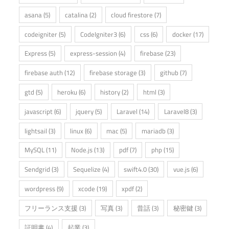
asana
(5)
catalina
(2)
cloud firestore
(7)
codeigniter
(5)
CodeIgniter3
(6)
css
(6)
docker
(17)
Express
(5)
express-session
(4)
firebase
(23)
firebase auth
(12)
firebase storage
(3)
github
(7)
gtd
(5)
heroku
(6)
history
(2)
html
(3)
javascript
(6)
jquery
(5)
Laravel
(14)
Laravel8
(3)
lightsail
(3)
linux
(6)
mac
(5)
mariadb
(3)
MySQL
(11)
Node.js
(13)
pdf
(7)
php
(15)
Sendgrid
(3)
Sequelize
(4)
swift4.0
(30)
vue.js
(6)
wordpress
(9)
xcode
(19)
xpdf
(2)
フリーランス支援
(3)
写真
(3)
昔話
(3)
秘密鍵
(3)
証明書
(4)
起業
(3)