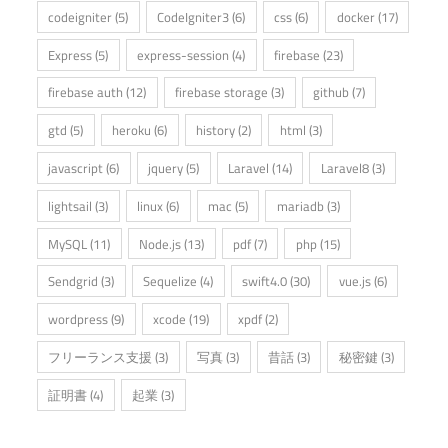
codeigniter
(5)
CodeIgniter3
(6)
css
(6)
docker
(17)
Express
(5)
express-session
(4)
firebase
(23)
firebase auth
(12)
firebase storage
(3)
github
(7)
gtd
(5)
heroku
(6)
history
(2)
html
(3)
javascript
(6)
jquery
(5)
Laravel
(14)
Laravel8
(3)
lightsail
(3)
linux
(6)
mac
(5)
mariadb
(3)
MySQL
(11)
Node.js
(13)
pdf
(7)
php
(15)
Sendgrid
(3)
Sequelize
(4)
swift4.0
(30)
vue.js
(6)
wordpress
(9)
xcode
(19)
xpdf
(2)
フリーランス支援
(3)
写真
(3)
昔話
(3)
秘密鍵
(3)
証明書
(4)
起業
(3)