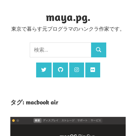
コ
ン
maya.pg.
テ
東京で暮らす元プログラマのハンクラ作家です。
ン
ツ
検
へ
検
索:
ス
索
キ
ッ
プ
タグ:
macbook air