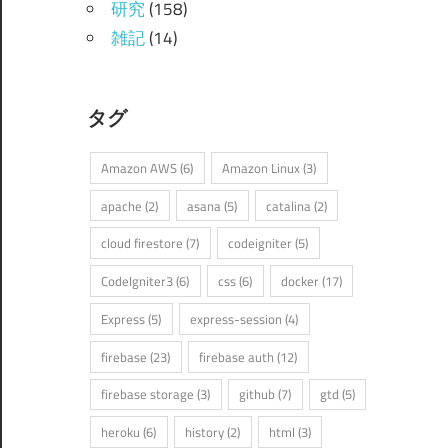
研究
(158)
雑記
(14)
タグ
Amazon AWS
(6)
Amazon Linux
(3)
apache
(2)
asana
(5)
catalina
(2)
cloud firestore
(7)
codeigniter
(5)
CodeIgniter3
(6)
css
(6)
docker
(17)
Express
(5)
express-session
(4)
firebase
(23)
firebase auth
(12)
firebase storage
(3)
github
(7)
gtd
(5)
heroku
(6)
history
(2)
html
(3)