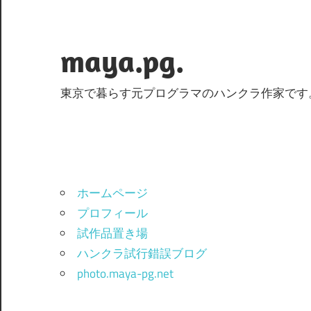
コ
ン
テ
maya.pg.
ン
ツ
東京で暮らす元プログラマのハンクラ作家です
へ
ス
キ
ッ
プ
ホームページ
プロフィール
試作品置き場
ハンクラ試行錯誤ブログ
photo.maya-pg.net