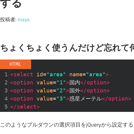
する
投稿者:
maya
ちょくちょく使うんだけど忘れて
HTML
1
<
select
id
=
"area"
name
=
"area"
>
2
<
option
value
=
"1"
>
国内
</
option
>
3
<
option
value
=
"2"
>
国外
</
option
>
4
<
option
value
=
"3"
>
惑星メーテル
</
option
>
5
</
select
>
このようなプルダウンの選択項目をjQueryから設定す