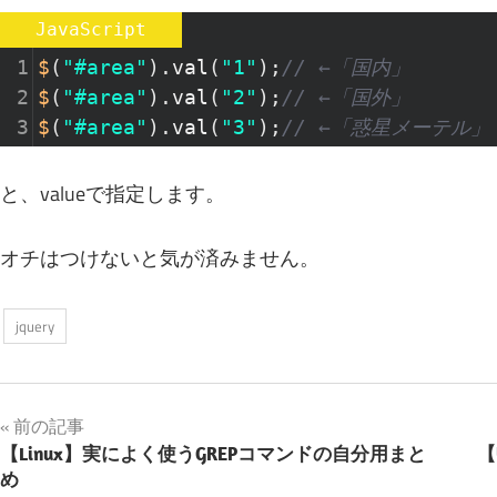
JavaScript
1
$
(
"#area"
).
val
(
"1"
);
// ←「国内」
2
$
(
"#area"
).
val
(
"2"
);
// ←「国外」
3
$
(
"#area"
).
val
(
"3"
);
// ←「惑星メーテル」
と、valueで指定します。
オチはつけないと気が済みません。
jquery
投
前の記事
【Linux】実によく使うGREPコマンドの自分用まと
【
稿
め