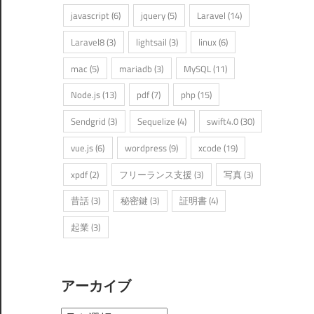
javascript
(6)
jquery
(5)
Laravel
(14)
Laravel8
(3)
lightsail
(3)
linux
(6)
mac
(5)
mariadb
(3)
MySQL
(11)
Node.js
(13)
pdf
(7)
php
(15)
Sendgrid
(3)
Sequelize
(4)
swift4.0
(30)
vue.js
(6)
wordpress
(9)
xcode
(19)
xpdf
(2)
フリーランス支援
(3)
写真
(3)
昔話
(3)
秘密鍵
(3)
証明書
(4)
起業
(3)
アーカイブ