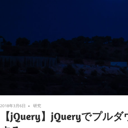
2018年3月6日
研究
【jQuery】jQueryで