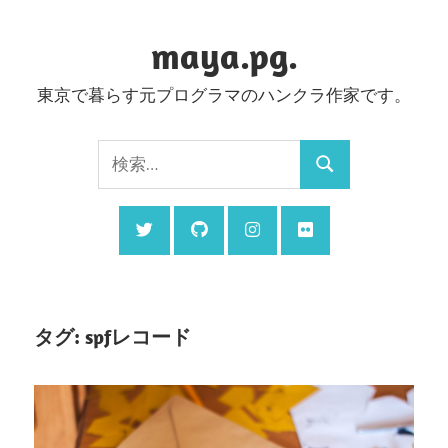
コ
ン
maya.pg.
テ
東京で暮らす元プログラマのハンクラ作家です。
ン
ツ
検
へ
検
索:
ス
索
キ
ッ
プ
タグ:
spfレコード