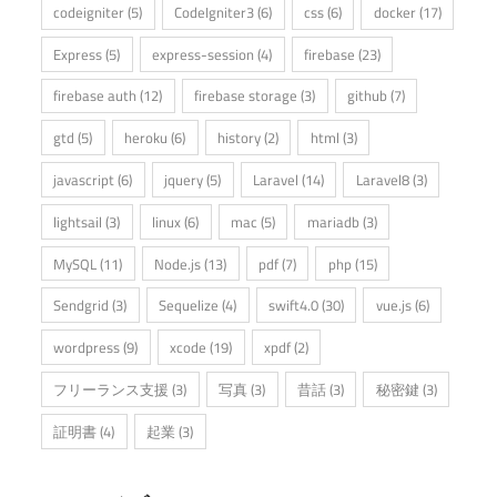
codeigniter
(5)
CodeIgniter3
(6)
css
(6)
docker
(17)
Express
(5)
express-session
(4)
firebase
(23)
firebase auth
(12)
firebase storage
(3)
github
(7)
gtd
(5)
heroku
(6)
history
(2)
html
(3)
javascript
(6)
jquery
(5)
Laravel
(14)
Laravel8
(3)
lightsail
(3)
linux
(6)
mac
(5)
mariadb
(3)
MySQL
(11)
Node.js
(13)
pdf
(7)
php
(15)
Sendgrid
(3)
Sequelize
(4)
swift4.0
(30)
vue.js
(6)
wordpress
(9)
xcode
(19)
xpdf
(2)
フリーランス支援
(3)
写真
(3)
昔話
(3)
秘密鍵
(3)
証明書
(4)
起業
(3)