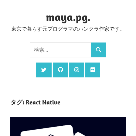
コ
ン
maya.pg.
テ
東京で暮らす元プログラマのハンクラ作家です。
ン
ツ
検
へ
検
索:
ス
索
キ
ッ
プ
タグ:
React Native