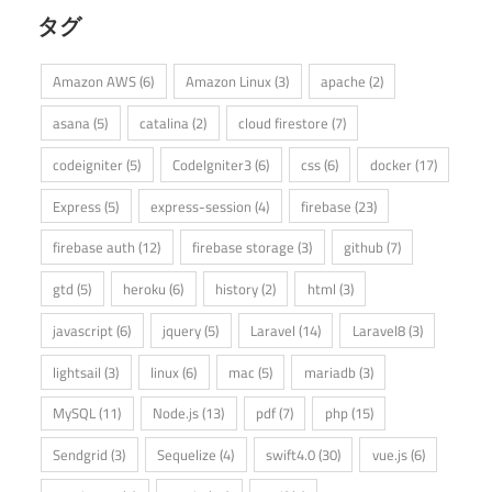
タグ
Amazon AWS
(6)
Amazon Linux
(3)
apache
(2)
asana
(5)
catalina
(2)
cloud firestore
(7)
codeigniter
(5)
CodeIgniter3
(6)
css
(6)
docker
(17)
Express
(5)
express-session
(4)
firebase
(23)
firebase auth
(12)
firebase storage
(3)
github
(7)
gtd
(5)
heroku
(6)
history
(2)
html
(3)
javascript
(6)
jquery
(5)
Laravel
(14)
Laravel8
(3)
lightsail
(3)
linux
(6)
mac
(5)
mariadb
(3)
MySQL
(11)
Node.js
(13)
pdf
(7)
php
(15)
Sendgrid
(3)
Sequelize
(4)
swift4.0
(30)
vue.js
(6)