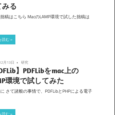
てみる
拙稿はこちら MacのLAMP環境で試した拙稿は
ら
を読む
12月13日
研究
DFLib】PDFLibをmac上の
MP環境で試してみた
に さて諸般の事情で、PDFLibとPHPによる電子
を読む