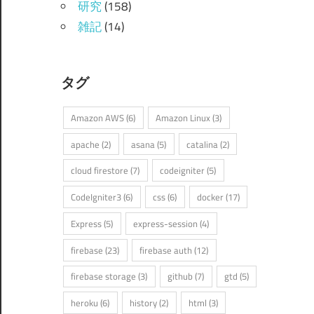
研究
(158)
雑記
(14)
タグ
Amazon AWS
(6)
Amazon Linux
(3)
apache
(2)
asana
(5)
catalina
(2)
cloud firestore
(7)
codeigniter
(5)
CodeIgniter3
(6)
css
(6)
docker
(17)
Express
(5)
express-session
(4)
firebase
(23)
firebase auth
(12)
firebase storage
(3)
github
(7)
gtd
(5)
heroku
(6)
history
(2)
html
(3)