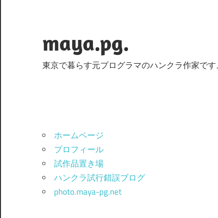
コ
ン
テ
maya.pg.
ン
ツ
東京で暮らす元プログラマのハンクラ作家です
へ
ス
キ
ッ
プ
ホームページ
プロフィール
試作品置き場
ハンクラ試行錯誤ブログ
photo.maya-pg.net