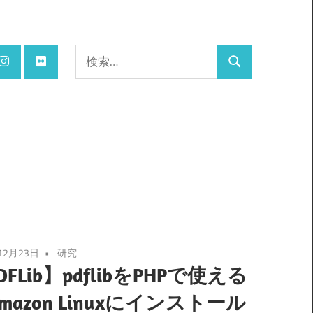
検
検
索:
索
12月23日
研究
DFLib】pdflibをPHPで使える
mazon Linuxにインストール