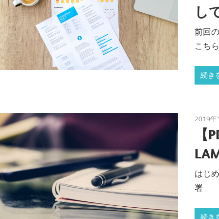
し
前回の
こち
続き
2019年
【P
LA
はじめ
署
続き