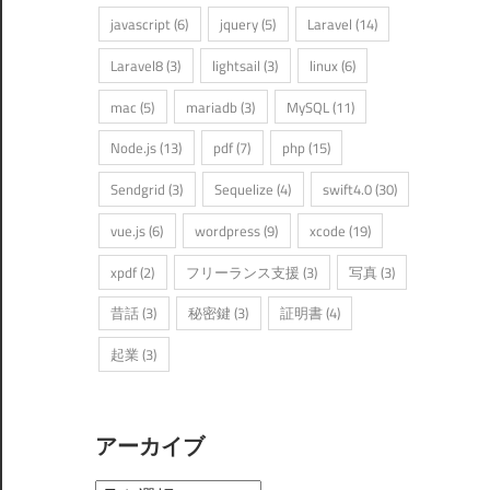
javascript
(6)
jquery
(5)
Laravel
(14)
Laravel8
(3)
lightsail
(3)
linux
(6)
mac
(5)
mariadb
(3)
MySQL
(11)
Node.js
(13)
pdf
(7)
php
(15)
Sendgrid
(3)
Sequelize
(4)
swift4.0
(30)
vue.js
(6)
wordpress
(9)
xcode
(19)
xpdf
(2)
フリーランス支援
(3)
写真
(3)
昔話
(3)
秘密鍵
(3)
証明書
(4)
起業
(3)
アーカイブ