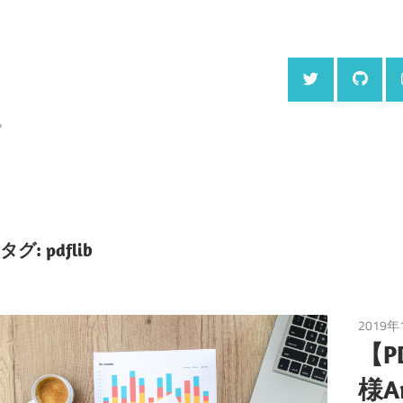
。
タグ:
pdflib
2019年
【P
様A