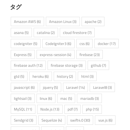
タグ
Amazon AWS
(6)
Amazon Linux
(3)
apache
(2)
asana
(5)
catalina
(2)
cloud firestore
(7)
codeigniter
(5)
CodeIgniter3
(6)
css
(6)
docker
(17)
Express
(5)
express-session
(4)
firebase
(23)
firebase auth
(12)
firebase storage
(3)
github
(7)
gtd
(5)
heroku
(6)
history
(2)
html
(3)
javascript
(6)
jquery
(5)
Laravel
(14)
Laravel8
(3)
lightsail
(3)
linux
(6)
mac
(5)
mariadb
(3)
MySQL
(11)
Node.js
(13)
pdf
(7)
php
(15)
Sendgrid
(3)
Sequelize
(4)
swift4.0
(30)
vue.js
(6)