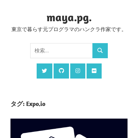
コ
ン
maya.pg.
テ
東京で暮らす元プログラマのハンクラ作家です。
ン
ツ
検
へ
検
索:
ス
索
キ
ッ
プ
タグ:
Expo.io