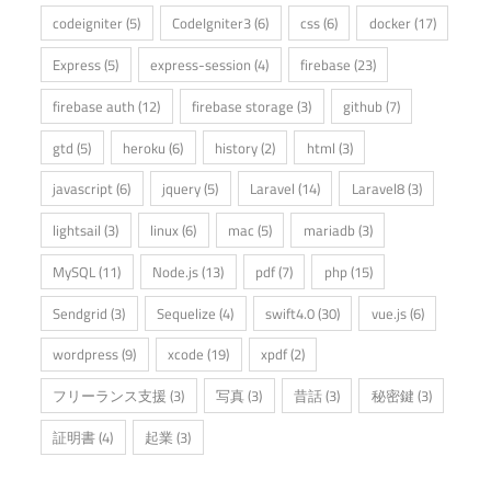
codeigniter
(5)
CodeIgniter3
(6)
css
(6)
docker
(17)
Express
(5)
express-session
(4)
firebase
(23)
firebase auth
(12)
firebase storage
(3)
github
(7)
gtd
(5)
heroku
(6)
history
(2)
html
(3)
javascript
(6)
jquery
(5)
Laravel
(14)
Laravel8
(3)
lightsail
(3)
linux
(6)
mac
(5)
mariadb
(3)
MySQL
(11)
Node.js
(13)
pdf
(7)
php
(15)
Sendgrid
(3)
Sequelize
(4)
swift4.0
(30)
vue.js
(6)
wordpress
(9)
xcode
(19)
xpdf
(2)
フリーランス支援
(3)
写真
(3)
昔話
(3)
秘密鍵
(3)
証明書
(4)
起業
(3)