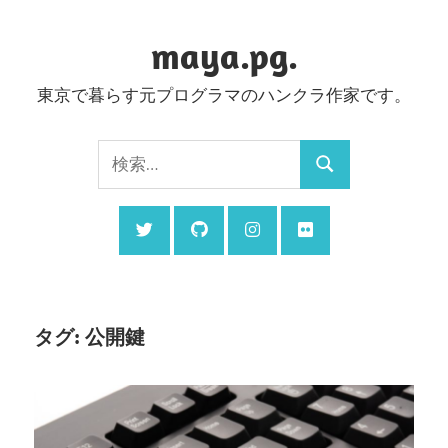
コ
ン
maya.pg.
テ
東京で暮らす元プログラマのハンクラ作家です。
ン
ツ
検
へ
検
索:
ス
索
キ
ッ
プ
タグ:
公開鍵