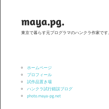
コ
ン
テ
maya.pg.
ン
ツ
東京で暮らす元プログラマのハンクラ作家です
へ
ス
キ
ッ
プ
ホームページ
プロフィール
試作品置き場
ハンクラ試行錯誤ブログ
photo.maya-pg.net