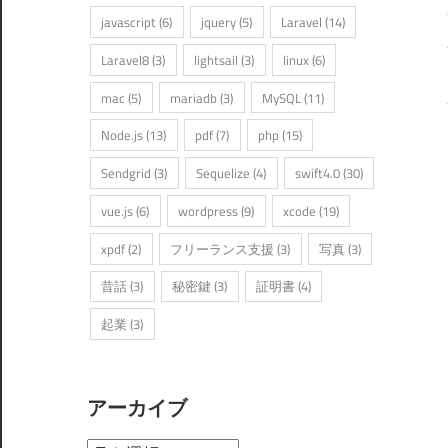
javascript
(6)
jquery
(5)
Laravel
(14)
Laravel8
(3)
lightsail
(3)
linux
(6)
mac
(5)
mariadb
(3)
MySQL
(11)
Node.js
(13)
pdf
(7)
php
(15)
Sendgrid
(3)
Sequelize
(4)
swift4.0
(30)
vue.js
(6)
wordpress
(9)
xcode
(19)
xpdf
(2)
フリーランス支援
(3)
写真
(3)
昔話
(3)
秘密鍵
(3)
証明書
(4)
起業
(3)
アーカイブ