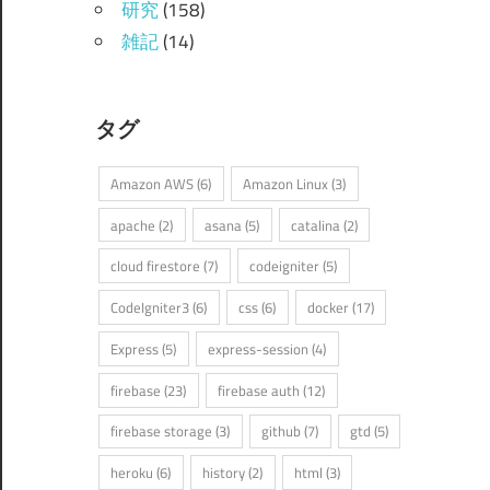
研究
(158)
雑記
(14)
タグ
Amazon AWS
(6)
Amazon Linux
(3)
apache
(2)
asana
(5)
catalina
(2)
cloud firestore
(7)
codeigniter
(5)
CodeIgniter3
(6)
css
(6)
docker
(17)
Express
(5)
express-session
(4)
firebase
(23)
firebase auth
(12)
firebase storage
(3)
github
(7)
gtd
(5)
heroku
(6)
history
(2)
html
(3)