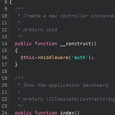
8
{
9
/**
10
* Create a new controller instance
11
*
12
* @return void
13
*/
14
public
function
__construct
()
15
  {
16
$this
->
middleware
(
'auth'
);
17
  }
18
19
/**
20
* Show the application dashboard.
21
*
22
* @return \Illuminate\Contracts\Su
23
*/
24
public
function
index
()