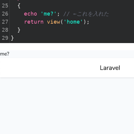
25
  {
26
echo
'me?'
; 
// ←これを入れた
27
return
view
(
'home'
);
28
  }
29
}