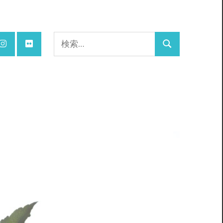
検
検
索:
索