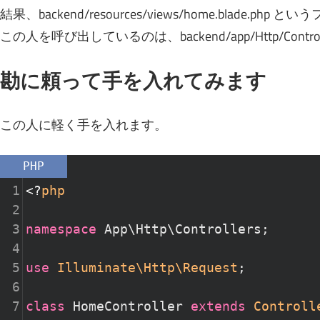
結果、backend/resources/views/home.blade.ph
この人を呼び出しているのは、backend/app/Http/Controllers
勘に頼って手を入れてみます
この人に軽く手を入れます。
PHP
1
<?
php
2
3
namespace
App\Http\Controllers
;
4
5
use
Illuminate\Http\Request
;
6
7
class
HomeController
extends
Controll