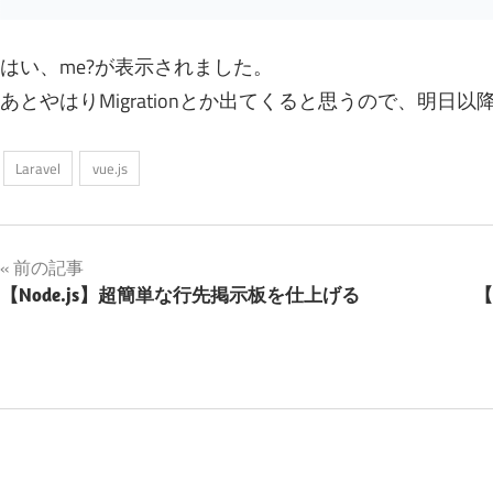
はい、me?が表示されました。
あとやはりMigrationとか出てくると思うので、明日
Laravel
vue.js
投
前の記事
【Node.js】超簡単な行先掲示板を仕上げる
【
稿
ナ
ビ
ゲ
ー