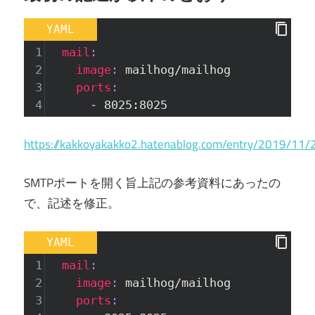
YAML
1
  mail
:
2
    image
: 
mailhog/mailhog
3
    ports
:
4
      - 
8025:8025
https://kakkoyakakko2.hatenablog.com/entry/2019/11
SMTPポートを開く旨上記の参考資料にあったの
で、記述を修正。
YAML
1
  mail
:
2
    image
: 
mailhog/mailhog
3
    ports
: