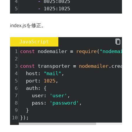
4
      - 
8025:8025
5
      - 
1025:1025
index.jsを修正。
JavaScript
1
const
nodemailer
=
require
(
"nodemailer
2
3
const
transporter
=
nodemailer
.
createT
4
host
: 
"mail"
,
5
port
: 
1025
,
6
auth
: {
7
user
: 
'user'
,
8
pass
: 
'password'
,
9
  }
10
});