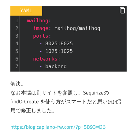
YAML
1
  mailhog
:
2
    image
: 
mailhog/mailhog
3
    ports
:
4
      - 
8025:8025
5
      - 
1025:1025
6
    networks
:
7
      - 
backend
解決。
なお本懐は別サイトを参照し、Sequirizeの
findOrCreate を使う方がスマートだと思いほぼ引
用で修正しました。
https://blog.capilano-fw.com/?p=5893#DB