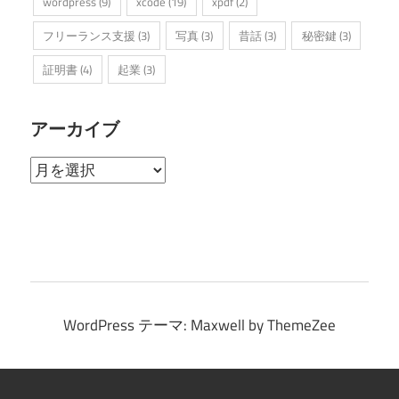
wordpress
(9)
xcode
(19)
xpdf
(2)
フリーランス支援
(3)
写真
(3)
昔話
(3)
秘密鍵
(3)
証明書
(4)
起業
(3)
アーカイブ
ア
ー
カ
イ
ブ
WordPress テーマ: Maxwell by ThemeZee