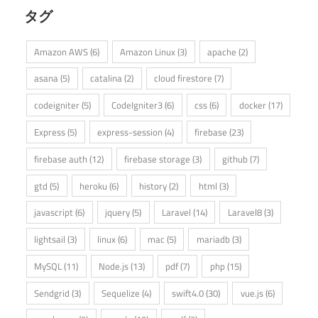
タグ
Amazon AWS
(6)
Amazon Linux
(3)
apache
(2)
asana
(5)
catalina
(2)
cloud firestore
(7)
codeigniter
(5)
CodeIgniter3
(6)
css
(6)
docker
(17)
Express
(5)
express-session
(4)
firebase
(23)
firebase auth
(12)
firebase storage
(3)
github
(7)
gtd
(5)
heroku
(6)
history
(2)
html
(3)
javascript
(6)
jquery
(5)
Laravel
(14)
Laravel8
(3)
lightsail
(3)
linux
(6)
mac
(5)
mariadb
(3)
MySQL
(11)
Node.js
(13)
pdf
(7)
php
(15)
Sendgrid
(3)
Sequelize
(4)
swift4.0
(30)
vue.js
(6)