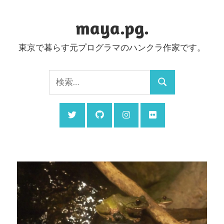
コ
ン
maya.pg.
テ
東京で暮らす元プログラマのハンクラ作家です。
ン
ツ
検
へ
検
索:
ス
索
キ
ッ
プ