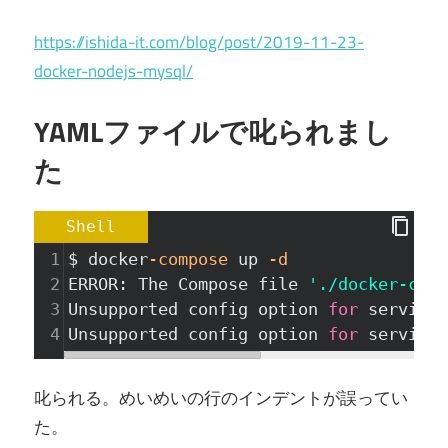
https://ishida-it.com/blog/post/2019-11-23-
docker-nodejs-mysql/
YAMLファイルで叱られまし
た
Shell
1
$ docker
-compose
 up 
-d
2
ERROR: The Compose file 
'./docker-comp
3
Unsupported config option 
for
 services
4
Unsupported config option 
for
 services
叱られる。めいめいの行のインデントが誤ってい
た。