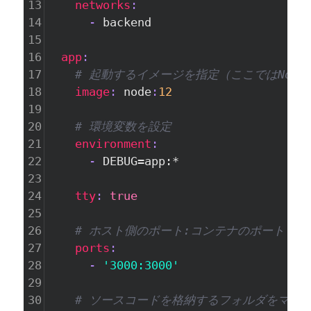
13
    networks
:
14
      - 
backend
15
16
  app
:
17
# 起動するイメージを指定（ここではNode.
18
    image
: 
node
:
12
19
20
# 環境変数を設定
21
    environment
:
22
      - 
DEBUG=app:*
23
24
    tty
: 
true
25
26
# ホスト側のポート:コンテナのポート
27
    ports
:
28
      - 
'3000:3000'
29
30
# ソースコードを格納するフォルダをマウ