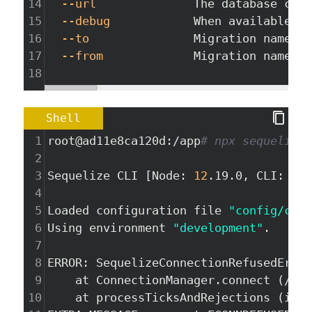
14
--url
              The database conn
15
--debug
            When available sh
16
--to
               Migration name to
17
--from
             Migration name to
18
Shell
1
root@ad11e8ca120d:/app
# npx sequelize-
2
3
Sequelize CLI [Node: 
12
.19.0, CLI: 
6
.2
4
5
Loaded configuration file 
"config/conf
6
Using environment 
"development"
.
7
8
ERROR: SequelizeConnectionRefusedError
9
    at ConnectionManager.connect (/app
10
    at processTicksAndRejections (inte