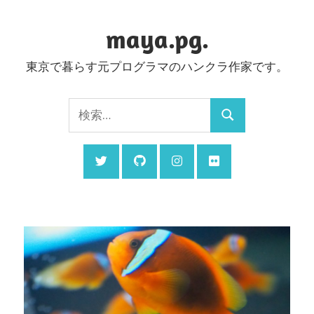
コ
ン
maya.pg.
テ
東京で暮らす元プログラマのハンクラ作家です。
ン
ツ
検
へ
検
索:
ス
索
キ
ッ
プ