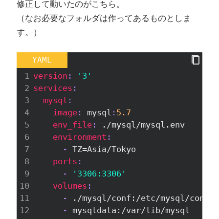
修正して動いたのがこちら。
（なお必要なフォルダは作ってあるものとしま
す。）
YAML
1
version
: 
'3'
2
services
:
3
  mysql
:
4
    image
: 
mysql
:
5.7
5
    env_file
: 
./mysql/mysql.env
6
    environment
:
7
      - 
TZ=Asia/Tokyo
8
    ports
:
9
      - 
'3306:3306'
10
    volumes
:
11
      - 
./mysql/conf:/etc/mysql/conf.d
12
      - 
mysqldata:/var/lib/mysql