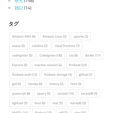
研究
(158)
雑記
(14)
タグ
Amazon AWS
(6)
Amazon Linux
(3)
apache
(2)
asana
(5)
catalina
(2)
cloud firestore
(7)
codeigniter
(5)
CodeIgniter3
(6)
css
(6)
docker
(17)
Express
(5)
express-session
(4)
firebase
(23)
firebase auth
(12)
firebase storage
(3)
github
(7)
gtd
(5)
heroku
(6)
history
(2)
html
(3)
javascript
(6)
jquery
(5)
Laravel
(14)
Laravel8
(3)
lightsail
(3)
linux
(6)
mac
(5)
mariadb
(3)
MySQL
(11)
Node.js
(13)
pdf
(7)
php
(15)