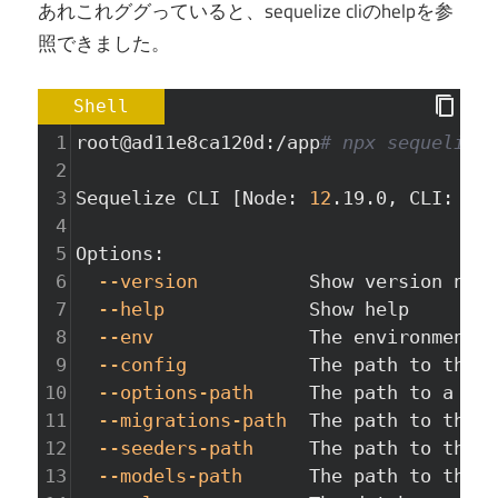
あれこれググっていると、sequelize cliのhelpを参
照できました。
Shell
1
root@ad11e8ca120d:/app
# npx sequelize-
2
3
Sequelize CLI [Node: 
12
.19.0, CLI: 
6
.2
4
5
Options:
6
--version
          Show version numb
7
--help
             Show help        
8
--env
              The environment t
9
--config
           The path to the c
10
--options-path
     The path to a JSO
11
--migrations-path
  The path to the m
12
--seeders-path
     The path to the s
13
--models-path
      The path to the m