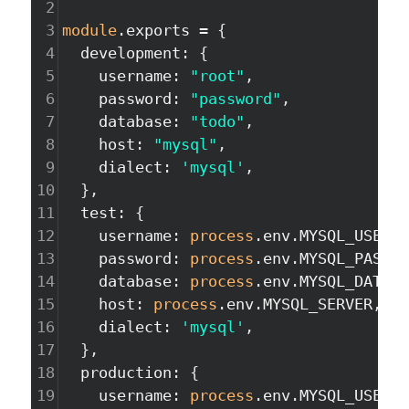
2
3
module
.
exports
=
 {
4
development
: {
5
username
: 
"root"
,
6
password
: 
"password"
,
7
database
: 
"todo"
,
8
host
: 
"mysql"
,
9
dialect
: 
'mysql'
,
10
  },
11
test
: {
12
username
: 
process
.
env
.
MYSQL_USER
,
13
password
: 
process
.
env
.
MYSQL_PASSWO
14
database
: 
process
.
env
.
MYSQL_DATABA
15
host
: 
process
.
env
.
MYSQL_SERVER
,
16
dialect
: 
'mysql'
,
17
  },
18
production
: {
19
username
: 
process
.
env
.
MYSQL_USER
,