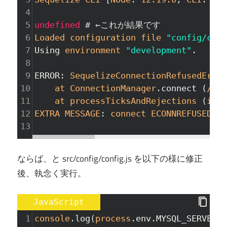
4
5
undefined
# ←これが結果です
6
Loaded
configuration
file
"config/conf
7
Using
environment
"development"
.
8
9
ERROR
: 
SequelizeConnectionRefusedError
10
at
ConnectionManager
.
connect
 (
/app
11
at
processTicksAndRejections
 (
inte
12
EXTRA
MESSAGE
: 
connect
ECONNREFUSED
12
13
ならば、と src/config/config.js を以下の様に修正
後、執念く実行。
JavaScript
1
console
.
log
(
process
.
env
.
MYSQL_SERVER
);