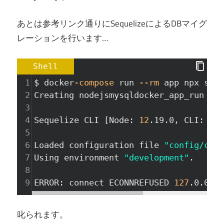
あとは参考リンク通りにSequelizeによるDBマイグ
レーションを行います…
Shell
1
$ docker
-compose
 run 
--rm
 app npx sequ
2
Creating nodejsmysqldocker_app_run ...
3
4
Sequelize CLI [Node: 
12
.19.0, CLI: 
6
.2
5
6
Loaded configuration file 
"config/conf
7
Using environment 
"development"
.
8
9
ERROR: connect ECONNREFUSED 
127
.0.0.1:
叱られます。