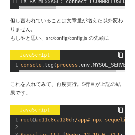
11
EXTRA MESSAGE: connect ECONNREFUSED 
12
但し言われていることは文章量が増えた以外変わ
りません。
もしやと思い、src/config/config.js の先頭に
JavaScript
1
console
.
log
(
process
.
env
.
MYSQL_SERVER
);
これを入れてみて、再度実行。5行目が上記の結
果です。
JavaScript
1
root
@
ad11e8ca120d
:
/app# npx sequelize-
2
3
Sequelize
CLI
 [
Node
: 
12.19.0
, 
CLI
: 
6.2