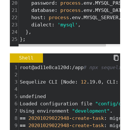
20
password
: 
process
.
env
.
MYSQL_PASSWO
21
database
: 
process
.
env
.
MYSQL_DATABA
22
host
: 
process
.
env
.
MYSQL_SERVER
,
23
dialect
: 
'mysql'
,
24
  },
25
};
Shell
1
root@ad11e8ca120d:/app
# npx sequelize-
2
3
Sequelize CLI [Node: 
12
.19.0, CLI: 
6
.2
4
5
undefined
6
Loaded configuration file 
"config/conf
7
Using environment 
"development"
.
8
==
20201029022948
-create-task
: migrati
9
==
20201029022948
-create-task
: migrate