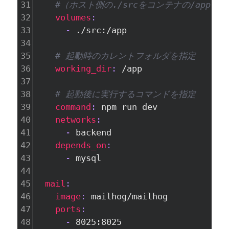
31
#（ホスト側の./srcをコンテナの/appに
32
    volumes
:
33
      - 
./src:/app
34
35
# 起動時のカレントフォルダを指定
36
    working_dir
: 
/app
37
38
# 起動後に実行するコマンドを指定
39
    command
: 
npm run dev
40
    networks
:
41
      - 
backend
42
    depends_on
:
43
      - 
mysql
44
45
  mail
:
46
    image
: 
mailhog/mailhog
47
    ports
:
48
      - 
8025:8025