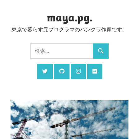
コ
ン
maya.pg.
テ
東京で暮らす元プログラマのハンクラ作家です。
ン
ツ
検
へ
検
索:
ス
索
キ
ッ
プ