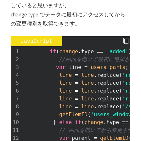
していると思いますが、
change.type でデータに最初にアクセスしてから
の変更種別を取得できます。
JavaScript
1
if
(
change
.
type
==
'added'
){
2
//画面を開いて最初に追加された
3
var
line
=
users_parts
; 
/
4
line
=
line
.
replace
(
'repla
5
line
=
line
.
replace
(
'repla
6
line
=
line
.
replace
(
'repla
7
line
=
line
.
replace
(
'repla
8
line
=
line
.
replace
(
'/asse
9
getElemID
(
'users_window'
).
10
          } 
else
if
(
change
.
type
==
'mo
11
// 画面を開いてから変更された
12
var
parent
=
getElemID
(
'us