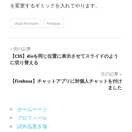
を変更するギミックを入れてやります。
cloud firestore
firebase
投
前の記事
【CSS】divを同じ位置に表示させてスライドのよう
稿
に切り替える
ナ
次の記事
【Firebase】チャットアプリに対個人チャットを付け
ビ
ました
ゲ
ー
ホームページ
シ
プロフィール
試作品置き場
ョ