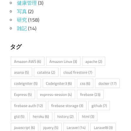
健康管理
(3)
写真
(2)
研究
(158)
雑記
(14)
タグ
Amazon AWS
(6)
Amazon Linux
(3)
apache
(2)
asana
(5)
catalina
(2)
cloud firestore
(7)
codeigniter
(5)
CodeIgniter3
(6)
css
(6)
docker
(17)
Express
(5)
express-session
(4)
firebase
(23)
firebase auth
(12)
firebase storage
(3)
github
(7)
gtd
(5)
heroku
(6)
history
(2)
html
(3)
javascript
(6)
jquery
(5)
Laravel
(14)
Laravel8
(3)