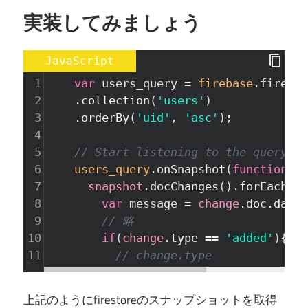
実装してみましょう
JavaScript
1
var
users_query
=
firebase
.
firesto
2
    .
collection
(
'users'
)
3
    .
orderBy
(
'uid'
, 
'asc'
);
4
5
// Start listening to the query.
6
users_query
.
onSnapshot
(
function
(
sn
7
snapshot
.
docChanges
().
forEach
(
fu
8
var
message
=
change
.
doc
.
data
(
9
// 略
10
if
(
change
.
type
==
'added'
){
11
// change.type
上記のようにfirestoreのスナップショットを取得