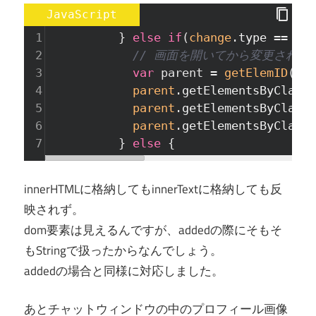
JavaScript
1
          } 
else
if
(
change
.
type
==
'mo
2
// 画面を開いてから変更された
3
var
parent
=
getElemID
(
'us
4
parent
.
getElementsByClassN
5
parent
.
getElementsByClassN
6
parent
.
getElementsByClassN
7
          } 
else
 {
innerHTMLに格納してもinnerTextに格納しても反
映されず。
dom要素は見えるんですが、addedの際にそもそ
もStringで扱ったからなんでしょう。
addedの場合と同様に対応しました。
あとチャットウィンドウの中のプロフィール画像