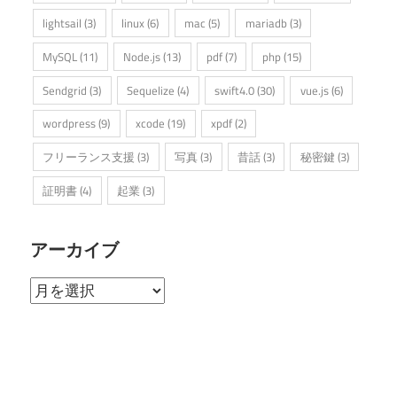
lightsail
(3)
linux
(6)
mac
(5)
mariadb
(3)
MySQL
(11)
Node.js
(13)
pdf
(7)
php
(15)
Sendgrid
(3)
Sequelize
(4)
swift4.0
(30)
vue.js
(6)
wordpress
(9)
xcode
(19)
xpdf
(2)
フリーランス支援
(3)
写真
(3)
昔話
(3)
秘密鍵
(3)
証明書
(4)
起業
(3)
アーカイブ
ア
ー
カ
イ
ブ