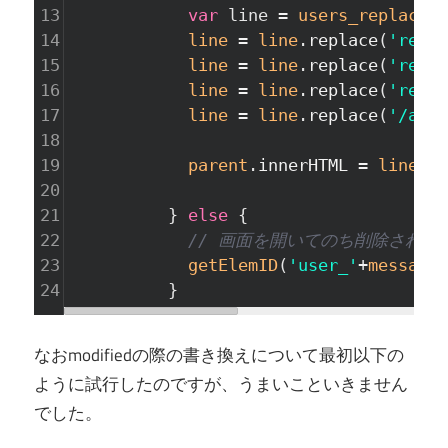
13
var
line
=
users_replace_p
14
line
=
line
.
replace
(
'repla
15
line
=
line
.
replace
(
'repla
16
line
=
line
.
replace
(
'repla
17
line
=
line
.
replace
(
'/asse
18
19
parent
.
innerHTML
=
line
;
20
21
          } 
else
 {
22
// 画面を開いてのち削除された
23
getElemID
(
'user_'
+
message
.
24
          }
なおmodifiedの際の書き換えについて最初以下の
ように試行したのですが、うまいこといきません
でした。