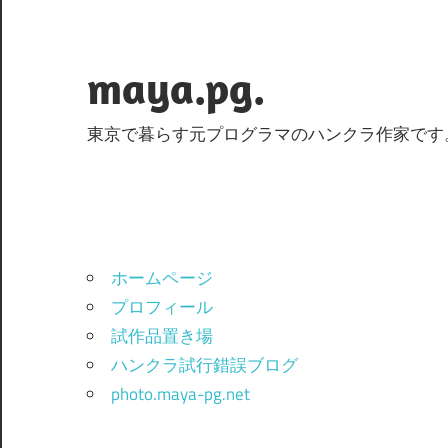
コ
ン
テ
maya.pg.
ン
ツ
東京で暮らす元プログラマのハンクラ作家です
へ
ス
キ
ッ
プ
ホームページ
プロフィール
試作品置き場
ハンクラ試行錯誤ブログ
photo.maya-pg.net