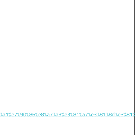
%a1%e7%90%86%e8%a7%a3%e3%81%a7%e3%81%8d%e3%81%