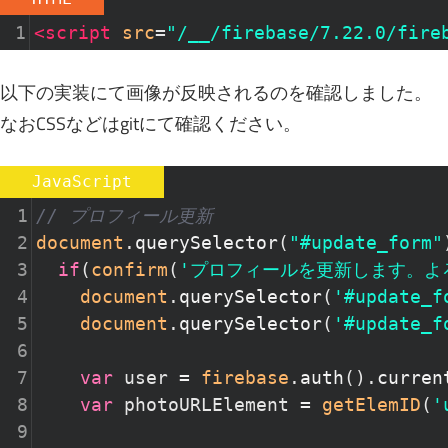
1
<
script
src
=
"/__/firebase/7.22.0/fire
以下の実装にて画像が反映されるのを確認しました。
なおCSSなどはgitにて確認ください。
JavaScript
1
// プロフィール更新
2
document
.
querySelector
(
"#update_form"
3
if
(
confirm
(
'プロフィールを更新します。よ
4
document
.
querySelector
(
'#update_f
5
document
.
querySelector
(
'#update_f
6
7
var
user
=
firebase
.
auth
().
curren
8
var
photoURLElement
=
getElemID
(
'
9