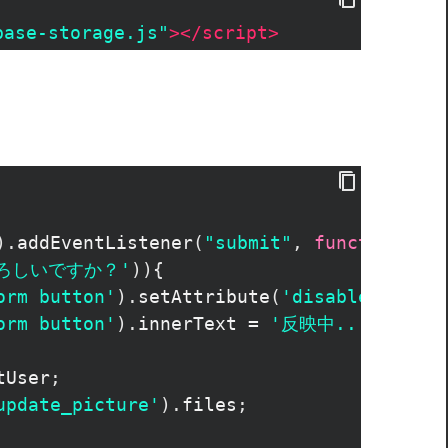
base-storage.js"
></
script
>
).
addEventListener
(
"submit"
, 
function
(
eve
ろしいですか？'
)){
orm button'
).
setAttribute
(
'disabled'
, 
tru
orm button'
).
innerText
=
'反映中...'
;
tUser
;
update_picture'
).
files
;