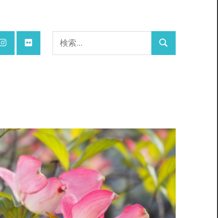
検
検
索:
索