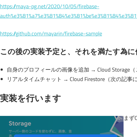
https://maya-pg.net/2020/10/05/firebase-
auth%e3%81%a7%e3%81%84%e3%81%be%e3%81%84%e3%81
https://github.com/mayarin/firebase-sample
この後の実装予定と、それを満たす為に
自身のプロフィールの画像を追加 → Cloud Stora
リアルタイムチャット → Cloud Firestore（次の
実装を行います
まずC