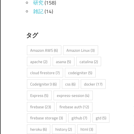
研究
(158)
雑記
(14)
タグ
Amazon AWS
(6)
Amazon Linux
(3)
apache
(2)
asana
(5)
catalina
(2)
cloud firestore
(7)
codeigniter
(5)
CodeIgniter3
(6)
css
(6)
docker
(17)
Express
(5)
express-session
(4)
firebase
(23)
firebase auth
(12)
firebase storage
(3)
github
(7)
gtd
(5)
heroku
(6)
history
(2)
html
(3)