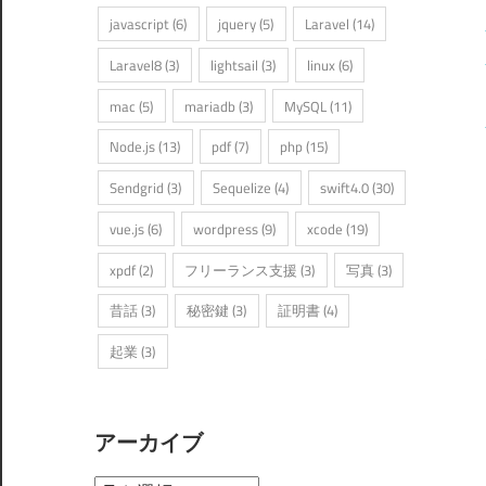
javascript
(6)
jquery
(5)
Laravel
(14)
Laravel8
(3)
lightsail
(3)
linux
(6)
mac
(5)
mariadb
(3)
MySQL
(11)
Node.js
(13)
pdf
(7)
php
(15)
Sendgrid
(3)
Sequelize
(4)
swift4.0
(30)
vue.js
(6)
wordpress
(9)
xcode
(19)
xpdf
(2)
フリーランス支援
(3)
写真
(3)
昔話
(3)
秘密鍵
(3)
証明書
(4)
起業
(3)
アーカイブ