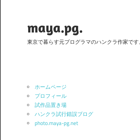
コ
ン
テ
maya.pg.
ン
ツ
東京で暮らす元プログラマのハンクラ作家です
へ
ス
キ
ッ
プ
ホームページ
プロフィール
試作品置き場
ハンクラ試行錯誤ブログ
photo.maya-pg.net