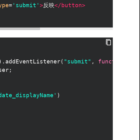
ype
=
'submit'
>
反映
</
button
>
).
addEventListener
(
"submit"
, 
function
(
eve
ser
;
date_displayName'
)