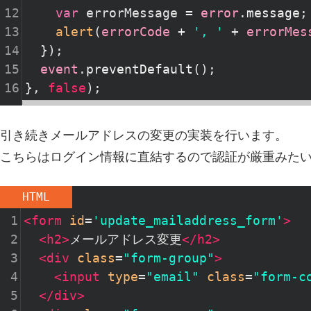
12
var
errorMessage
=
error
.
message
;
13
alert
(
errorCode
+
', '
+
errorMes
14
  });
15
event
.
preventDefault
();
16
}, 
false
);
引き続きメールアドレスの変更の実装を行います。
こちらはログイン情報に直結するので認証が厳重みたい
HTML
1
<
form
id
=
'update_mailaddress_form'
>
2
<
h2
>
メールアドレス変更
</
h2
>
3
<
div
class
=
"form-group"
>
4
<
input
type
=
"email"
class
=
"form-c
5
</
div
>