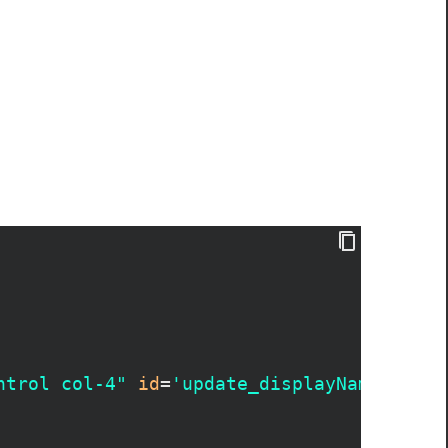
ntrol col-4"
id
=
'update_displayName'
plac