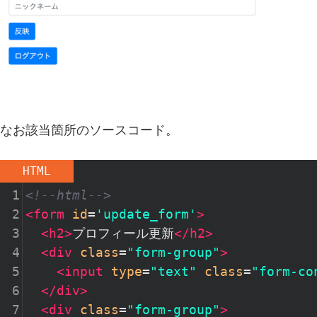
なお該当箇所のソースコード。
HTML
1
<!--html-->
2
<
form
id
=
'update_form'
>
3
<
h2
>
プロフィール更新
</
h2
>
4
<
div
class
=
"form-group"
>
5
<
input
type
=
"text"
class
=
"form-co
6
</
div
>
7
<
div
class
=
"form-group"
>