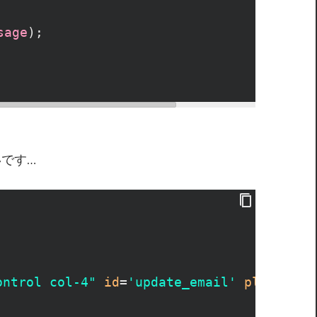
sage
);
です…
ontrol col-4"
id
=
'update_email'
placehold