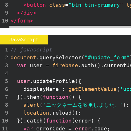
8
<
button
class
=
"btn btn-primary"
t
9
</
div
>
10
</
form
>
JavaScript
1
// javascript
2
document
.
querySelector
(
"#update_form"
3
var
user
=
firebase
.
auth
().
currentU
4
5
user
.
updateProfile
({
6
displayName
 : 
getElementValue
(
'up
7
  }).
then
(
function
() {
8
alert
(
'ニックネームを変更しました。'
);
9
location
.
reload
();
10
  }).
catch
(
function
(
error
) {
11
var
errorCode
=
error
.
code
;