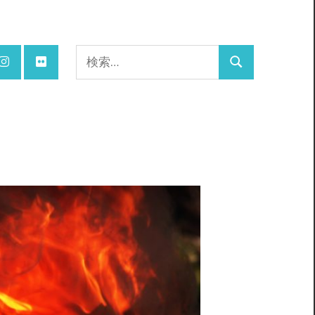
検
検
索:
索