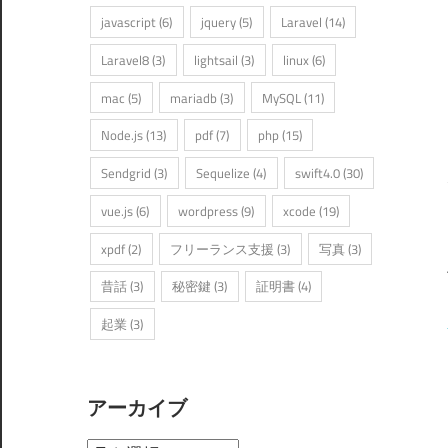
javascript
(6)
jquery
(5)
Laravel
(14)
Laravel8
(3)
lightsail
(3)
linux
(6)
mac
(5)
mariadb
(3)
MySQL
(11)
Node.js
(13)
pdf
(7)
php
(15)
Sendgrid
(3)
Sequelize
(4)
swift4.0
(30)
vue.js
(6)
wordpress
(9)
xcode
(19)
xpdf
(2)
フリーランス支援
(3)
写真
(3)
昔話
(3)
秘密鍵
(3)
証明書
(4)
起業
(3)
アーカイブ