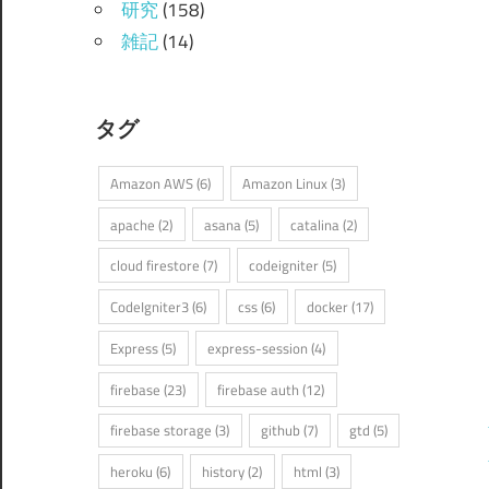
研究
(158)
雑記
(14)
タグ
Amazon AWS
(6)
Amazon Linux
(3)
apache
(2)
asana
(5)
catalina
(2)
cloud firestore
(7)
codeigniter
(5)
CodeIgniter3
(6)
css
(6)
docker
(17)
Express
(5)
express-session
(4)
firebase
(23)
firebase auth
(12)
firebase storage
(3)
github
(7)
gtd
(5)
heroku
(6)
history
(2)
html
(3)