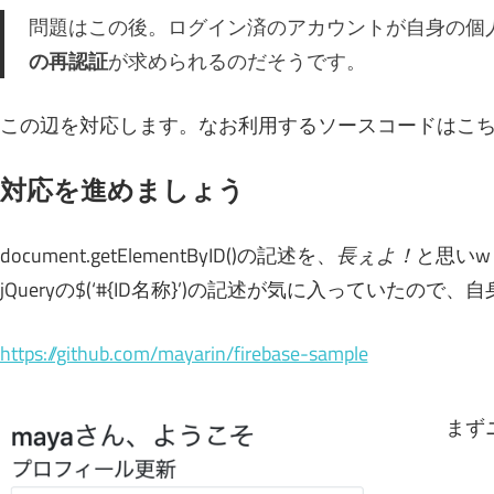
問題はこの後。ログイン済のアカウントが自身の個
の再認証
が求められるのだそうです。
この辺を対応します。なお利用するソースコードはこ
対応を進めましょう
document.getElementByID()の記述を、
長ぇよ！
と思いw
jQueryの$(‘#{ID名称}’)の記述が気に入っていたので、
https://github.com/mayarin/firebase-sample
まず