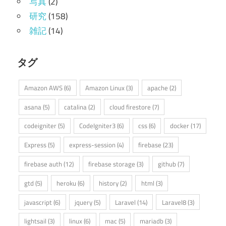
写真
(2)
研究
(158)
雑記
(14)
タグ
Amazon AWS
(6)
Amazon Linux
(3)
apache
(2)
asana
(5)
catalina
(2)
cloud firestore
(7)
codeigniter
(5)
CodeIgniter3
(6)
css
(6)
docker
(17)
Express
(5)
express-session
(4)
firebase
(23)
firebase auth
(12)
firebase storage
(3)
github
(7)
gtd
(5)
heroku
(6)
history
(2)
html
(3)
javascript
(6)
jquery
(5)
Laravel
(14)
Laravel8
(3)
lightsail
(3)
linux
(6)
mac
(5)
mariadb
(3)