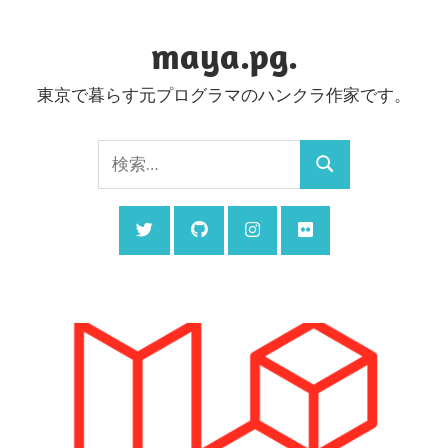
コ
ン
maya.pg.
テ
東京で暮らす元プログラマのハンクラ作家です。
ン
ツ
検
へ
検
索:
ス
索
キ
ッ
プ