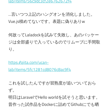
lab/items/56c9dc3cf2e6762672f4
…言いつつ上記のハングオンを消化しました。
Vue.js積めてないです。表題に偽りありw
何故ってLaladockを試みて失敗し、あのパッケー
ジは全部盛りで入っているのでリムーブに手間取
り。
https://qiita.com/ucan-
lab/items/5fc1281cd8076c8ac9f4
これを試したんですが習熟度が追いついておら
ず。
明日はLaravelでHello worldを試そうと思います。
昔作った試作品をDockerに詰めてGithubにでも晒