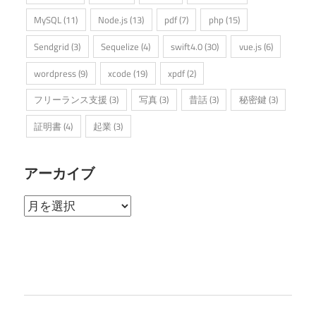
MySQL
(11)
Node.js
(13)
pdf
(7)
php
(15)
Sendgrid
(3)
Sequelize
(4)
swift4.0
(30)
vue.js
(6)
wordpress
(9)
xcode
(19)
xpdf
(2)
フリーランス支援
(3)
写真
(3)
昔話
(3)
秘密鍵
(3)
証明書
(4)
起業
(3)
アーカイブ
ア
ー
カ
イ
ブ