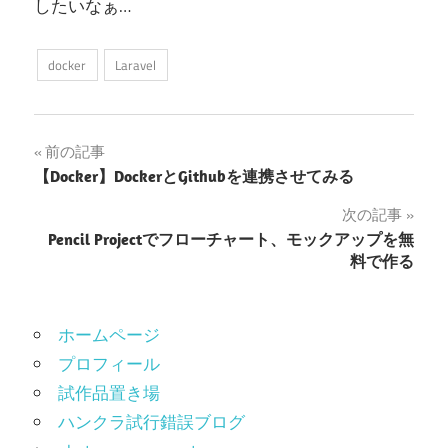
したいなぁ…
docker
Laravel
投
前の記事
【Docker】DockerとGithubを連携させてみる
稿
次の記事
ナ
Pencil Projectでフローチャート、モックアップを無
料で作る
ビ
ゲ
ホームページ
ー
プロフィール
シ
試作品置き場
ョ
ハンクラ試行錯誤ブログ