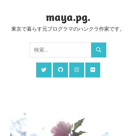
コ
ン
maya.pg.
テ
東京で暮らす元プログラマのハンクラ作家です。
ン
ツ
検
へ
検
索:
ス
索
キ
ッ
プ