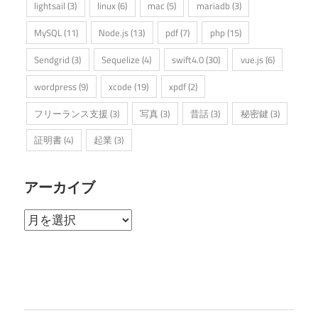
lightsail
(3)
linux
(6)
mac
(5)
mariadb
(3)
MySQL
(11)
Node.js
(13)
pdf
(7)
php
(15)
Sendgrid
(3)
Sequelize
(4)
swift4.0
(30)
vue.js
(6)
wordpress
(9)
xcode
(19)
xpdf
(2)
フリーランス支援
(3)
写真
(3)
昔話
(3)
秘密鍵
(3)
証明書
(4)
起業
(3)
アーカイブ
ア
ー
カ
イ
ブ