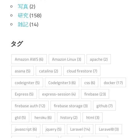
写真
(2)
研究
(158)
雑記
(14)
タグ
Amazon AWS
(6)
Amazon Linux
(3)
apache
(2)
asana
(5)
catalina
(2)
cloud firestore
(7)
codeigniter
(5)
CodeIgniter3
(6)
css
(6)
docker
(17)
Express
(5)
express-session
(4)
firebase
(23)
firebase auth
(12)
firebase storage
(3)
github
(7)
gtd
(5)
heroku
(6)
history
(2)
html
(3)
javascript
(6)
jquery
(5)
Laravel
(14)
Laravel8
(3)