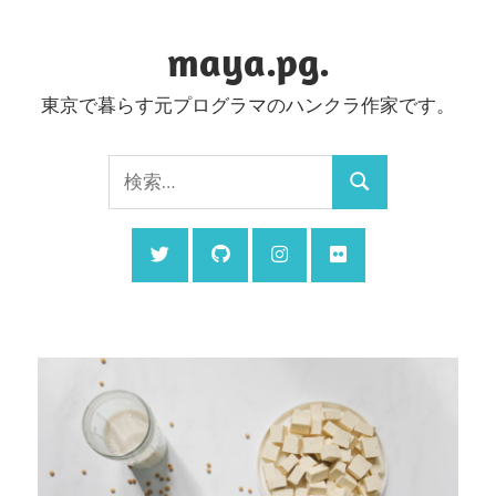
コ
ン
maya.pg.
テ
東京で暮らす元プログラマのハンクラ作家です。
ン
ツ
検
へ
検
索:
ス
索
キ
ッ
プ