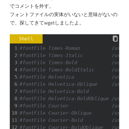
でコメントを外す。
フォントファイルの実体がいないと意味がないの
で、探してきてwgetしましたよ。
Shell
1
#fontFile Times-Roman           /usr/l
2
#fontFile Times-Italic          /usr/l
3
#fontFile Times-Bold            /usr/l
4
#fontFile Times-BoldItalic      /usr/l
5
#fontFile Helvetica             /usr/l
6
#fontFile Helvetica-Oblique     /usr/l
7
#fontFile Helvetica-Bold              
8
#fontFile Helvetica-BoldOblique /usr/l
9
#fontFile Courier               /usr/l
10
#fontFile Courier-Oblique       /usr/l
11
#fontFile Courier-Bold          /usr/l
12
#fontFile Courier-BoldOblique   /usr/l