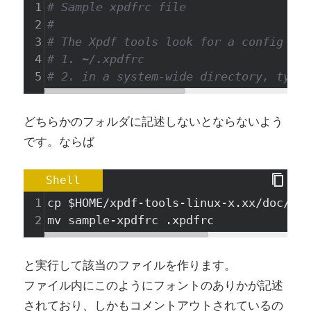
1
# Sample xpdfrc file
2
#
3
# The Xpdf tools look for a config fil
4
# 1. ~/.xpdfrc
5
# 2. in a system-wide directory, typic
どちらかのフォルダに記述しないとならないよう
です。ならば
Shell
1
cp
$HOME
/xpdf-tools-linux-x.xx/doc/sam
2
mv
 sample-xpdfrc .xpdfrc
と実行して該当のファイルを作ります。
ファイル内にこのようにフォントのありかが記述
されており、しかもコメントアウトされているの