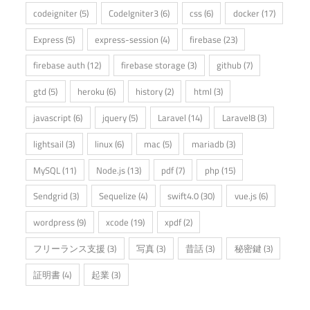
codeigniter
(5)
CodeIgniter3
(6)
css
(6)
docker
(17)
Express
(5)
express-session
(4)
firebase
(23)
firebase auth
(12)
firebase storage
(3)
github
(7)
gtd
(5)
heroku
(6)
history
(2)
html
(3)
javascript
(6)
jquery
(5)
Laravel
(14)
Laravel8
(3)
lightsail
(3)
linux
(6)
mac
(5)
mariadb
(3)
MySQL
(11)
Node.js
(13)
pdf
(7)
php
(15)
Sendgrid
(3)
Sequelize
(4)
swift4.0
(30)
vue.js
(6)
wordpress
(9)
xcode
(19)
xpdf
(2)
フリーランス支援
(3)
写真
(3)
昔話
(3)
秘密鍵
(3)
証明書
(4)
起業
(3)