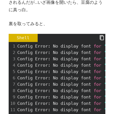
されるんだが…いざ画像を開いたら、豆腐のよう
に真っ白。
裏を取ってみると、
Shell
1
Config Error: No display font 
for
'Cou
2
Config Error: No display font 
for
'Cou
3
Config Error: No display font 
for
'Cou
4
Config Error: No display font 
for
'Cou
5
Config Error: No display font 
for
'Hel
6
Config Error: No display font 
for
'Hel
7
Config Error: No display font 
for
'Hel
8
Config Error: No display font 
for
'Tim
9
Config Error: No display font 
for
'Tim
10
Config Error: No display font 
for
'Tim
11
Config Error: No display font 
for
'Tim