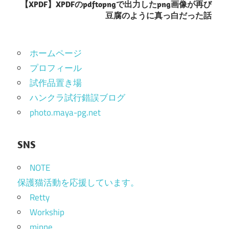
ナ
【XPDF】XPDFのpdftopngで出力したpng画像が再び
豆腐のように真っ白だった話
ビ
ゲ
ホームページ
ー
プロフィール
シ
試作品置き場
ョ
ハンクラ試行錯誤ブログ
photo.maya-pg.net
ン
SNS
NOTE
保護猫活動を応援しています。
Retty
Workship
minne