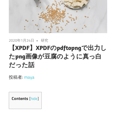
2020年1月24日
研究
【XPDF】XPDFのpdftopngで出力し
たpng画像が豆腐のように真っ白
だった話
投稿者:
maya
Contents
[
hide
]