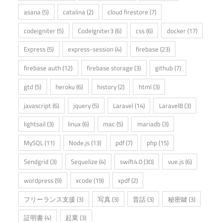
asana
(5)
catalina
(2)
cloud firestore
(7)
codeigniter
(5)
CodeIgniter3
(6)
css
(6)
docker
(17)
Express
(5)
express-session
(4)
firebase
(23)
firebase auth
(12)
firebase storage
(3)
github
(7)
gtd
(5)
heroku
(6)
history
(2)
html
(3)
javascript
(6)
jquery
(5)
Laravel
(14)
Laravel8
(3)
lightsail
(3)
linux
(6)
mac
(5)
mariadb
(3)
MySQL
(11)
Node.js
(13)
pdf
(7)
php
(15)
Sendgrid
(3)
Sequelize
(4)
swift4.0
(30)
vue.js
(6)
wordpress
(9)
xcode
(19)
xpdf
(2)
フリーランス支援
(3)
写真
(3)
昔話
(3)
秘密鍵
(3)
証明書
(4)
起業
(3)