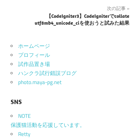
ナ
次の記事
【CodeIgniter3】CodeIgniterでcollate
ビ
utf8mb4_unicode_ciを使おうと試みた結果
ゲ
ー
ホームページ
シ
プロフィール
試作品置き場
ョ
ハンクラ試行錯誤ブログ
ン
photo.maya-pg.net
SNS
NOTE
保護猫活動を応援しています。
Retty