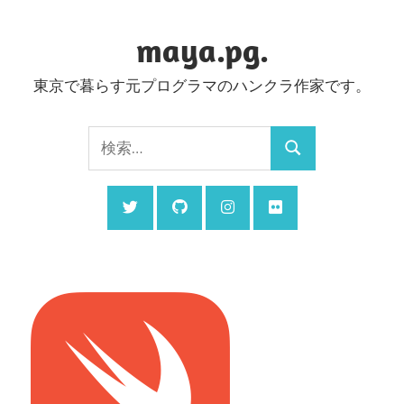
コ
ン
maya.pg.
テ
東京で暮らす元プログラマのハンクラ作家です。
ン
ツ
検
へ
検
索:
ス
索
キ
ッ
プ