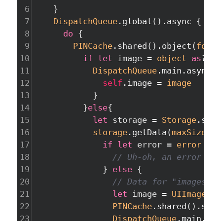
6
}
7
DispatchQueue
.global
()
.async
{
8
do
{
9
PINCache
.shared
()
.object
(
forKe
10
if
let
image
=
object
as
?
UI
11
DispatchQueue
.main.async
{
12
self
.image
=
image
13
}
14
}
else
{
15
let
storage
=
Storage
.stor
16
storage
.getData
(
maxSize
:
1
17
if
let
error
=
error
{
18
// Uh-oh, an error occ
19
}
else
{
20
// Data for "images/is
21
let
image
=
UIImage
(
da
22
PINCache
.shared
()
.setO
23
DispatchQueue
.main.asy