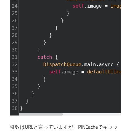
24
self
.image
=
image
25
}
26
}
27
}
28
}
29
}
30
}
31
catch
{
32
DispatchQueue
.main.async
{
33
self
.image
=
defaultUIImage
34
}
35
}
36
}
37
}
38
}
引数はURLと言っていますが、PINCacheでキャッ