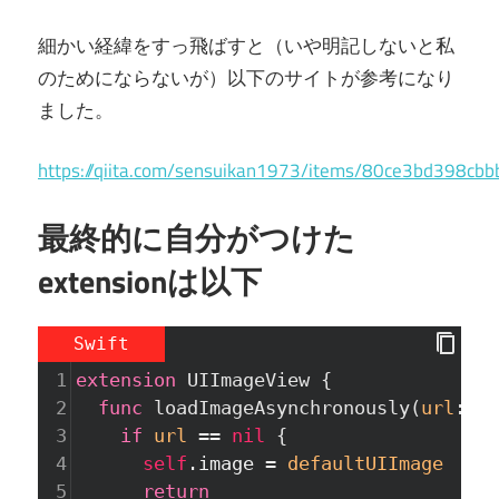
細かい経緯をすっ飛ばすと（いや明記しないと私
のためにならないが）以下のサイトが参考になり
ました。
https://qiita.com/sensuikan1973/items/80ce3bd398cb
最終的に自分がつけた
extensionは以下
Swift
1
extension
UIImageView
{
2
func
loadImageAsynchronously
(
url
:
St
3
if
url
==
nil
{
4
self
.image
=
defaultUIImage
5
return