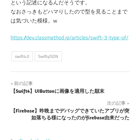
という記述になるんだそうです。
なおさっきもどハマりしたので型を見ることまで
は気づいた模様。w
https://dev.classmethod.jp/articles/swift-3-type-of/
swift4.0
SwiftyJSON
投
前の記事
【Swift4】UIButtonに画像を適用した顛末
稿
次の記事
ナ
【Firebase】昨晩までデバッグできていたアプリが突
如落ちる様になったのがfirebase由来だった
ビ
ゲ