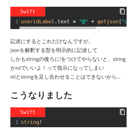
Swift
1
useridLabel
.text
=
"@"
+
getjson
[
"user
記述にするとこれだけなんですが、
jsonを解釈する型を明示的に記述して
しかもstringの後ろに!をつけてやらないと、string
かnilでいいよ！って指示になってしまい
nilとstringを足し合わせることはできないから…
こうなりました
Swift
1
string
!