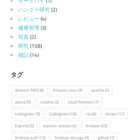
オートバイ
(1)
ハンクラ研究
(2)
レビュー
(4)
健康管理
(3)
写真
(2)
研究
(158)
雑記
(14)
タグ
Amazon AWS
(6)
Amazon Linux
(3)
apache
(2)
asana
(5)
catalina
(2)
cloud firestore
(7)
codeigniter
(5)
CodeIgniter3
(6)
css
(6)
docker
(17)
Express
(5)
express-session
(4)
firebase
(23)
firebase auth
(12)
firebase storage
(3)
github
(7)