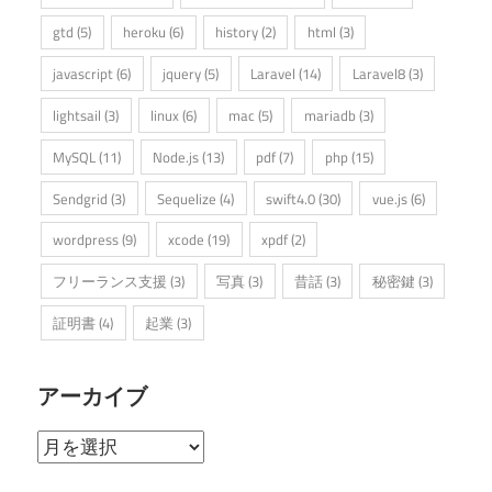
gtd
(5)
heroku
(6)
history
(2)
html
(3)
javascript
(6)
jquery
(5)
Laravel
(14)
Laravel8
(3)
lightsail
(3)
linux
(6)
mac
(5)
mariadb
(3)
MySQL
(11)
Node.js
(13)
pdf
(7)
php
(15)
Sendgrid
(3)
Sequelize
(4)
swift4.0
(30)
vue.js
(6)
wordpress
(9)
xcode
(19)
xpdf
(2)
フリーランス支援
(3)
写真
(3)
昔話
(3)
秘密鍵
(3)
証明書
(4)
起業
(3)
アーカイブ
ア
ー