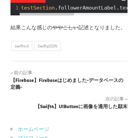
1
testSection
.followerAmountLabel.text
=
結果こんな感じの
ややこしい
記述となりました。
swift4.0
SwiftyJSON
投
前の記事
【Firebase】Firebaseはじめました-データベースの
稿
定義-
ナ
次の記事
【Swift4】UIButtonに画像を適用した顛末
ビ
ゲ
ホームページ
ー
プロフィール