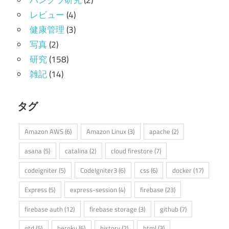
レビュー
(4)
健康管理
(3)
写真
(2)
研究
(158)
雑記
(14)
タグ
Amazon AWS
(6)
Amazon Linux
(3)
apache
(2)
asana
(5)
catalina
(2)
cloud firestore
(7)
codeigniter
(5)
CodeIgniter3
(6)
css
(6)
docker
(17)
Express
(5)
express-session
(4)
firebase
(23)
firebase auth
(12)
firebase storage
(3)
github
(7)
gtd
(5)
heroku
(6)
history
(2)
html
(3)