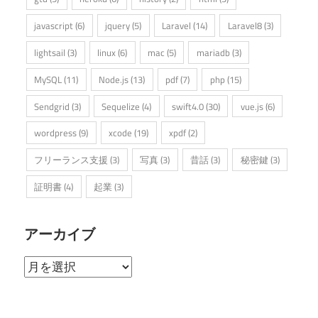
javascript
(6)
jquery
(5)
Laravel
(14)
Laravel8
(3)
lightsail
(3)
linux
(6)
mac
(5)
mariadb
(3)
MySQL
(11)
Node.js
(13)
pdf
(7)
php
(15)
Sendgrid
(3)
Sequelize
(4)
swift4.0
(30)
vue.js
(6)
wordpress
(9)
xcode
(19)
xpdf
(2)
フリーランス支援
(3)
写真
(3)
昔話
(3)
秘密鍵
(3)
証明書
(4)
起業
(3)
アーカイブ
ア
ー
カ