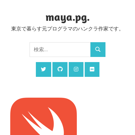
コ
ン
maya.pg.
テ
東京で暮らす元プログラマのハンクラ作家です。
ン
ツ
検
へ
検
索:
ス
索
キ
ッ
プ