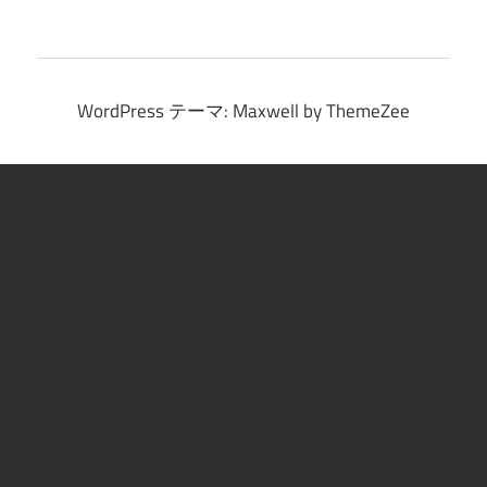
イ
ブ
WordPress テーマ: Maxwell by ThemeZee