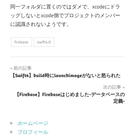
同一フォルダに置くのではダメで、xcodeにドラ
ッグしないとxcode側でプロジェクトのメンバー
に認識されないようです。
firebase
swift4.0
投
前の記事
【Swift4】build時にlaunchimageがないと怒られた
稿
次の記事
ナ
【Firebase】Firebaseはじめました-データベースの
定義-
ビ
ゲ
ホームページ
ー
プロフィール