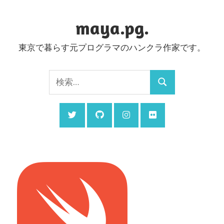
コ
ン
maya.pg.
テ
東京で暮らす元プログラマのハンクラ作家です。
ン
ツ
検
へ
検
索:
ス
索
キ
ッ
プ