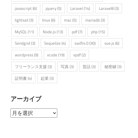
javascript
(6)
jquery
(5)
Laravel
(14)
Laravel8
(3)
lightsail
(3)
linux
(6)
mac
(5)
mariadb
(3)
MySQL
(11)
Node.js
(13)
pdf
(7)
php
(15)
Sendgrid
(3)
Sequelize
(4)
swift4.0
(30)
vue.js
(6)
wordpress
(9)
xcode
(19)
xpdf
(2)
フリーランス支援
(3)
写真
(3)
昔話
(3)
秘密鍵
(3)
証明書
(4)
起業
(3)
アーカイブ
ア
ー
カ