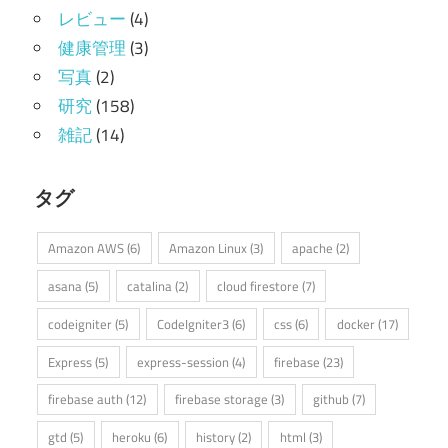
レビュー
(4)
健康管理
(3)
写真
(2)
研究
(158)
雑記
(14)
タグ
Amazon AWS
(6)
Amazon Linux
(3)
apache
(2)
asana
(5)
catalina
(2)
cloud firestore
(7)
codeigniter
(5)
CodeIgniter3
(6)
css
(6)
docker
(17)
Express
(5)
express-session
(4)
firebase
(23)
firebase auth
(12)
firebase storage
(3)
github
(7)
gtd
(5)
heroku
(6)
history
(2)
html
(3)