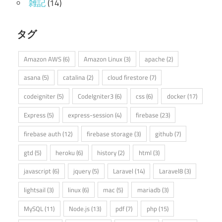
雑記
(14)
タグ
Amazon AWS
(6)
Amazon Linux
(3)
apache
(2)
asana
(5)
catalina
(2)
cloud firestore
(7)
codeigniter
(5)
CodeIgniter3
(6)
css
(6)
docker
(17)
Express
(5)
express-session
(4)
firebase
(23)
firebase auth
(12)
firebase storage
(3)
github
(7)
gtd
(5)
heroku
(6)
history
(2)
html
(3)
javascript
(6)
jquery
(5)
Laravel
(14)
Laravel8
(3)
lightsail
(3)
linux
(6)
mac
(5)
mariadb
(3)
MySQL
(11)
Node.js
(13)
pdf
(7)
php
(15)