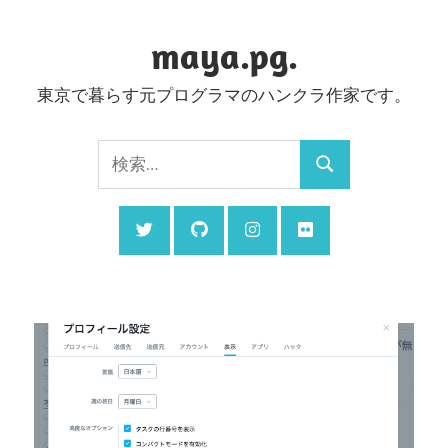
コ
ン
maya.pg.
テ
東京で暮らす元プログラマのハンクラ作家です。
ン
ツ
検
へ
検
索:
ス
索
キ
ッ
プ