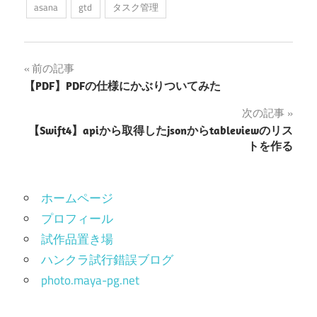
asana
gtd
タスク管理
投
前の記事
【PDF】PDFの仕様にかぶりついてみた
稿
次の記事
ナ
【Swift4】apiから取得したjsonからtableviewのリス
トを作る
ビ
ゲ
ホームページ
ー
プロフィール
シ
試作品置き場
ョ
ハンクラ試行錯誤ブログ
photo.maya-pg.net
ン