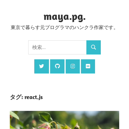
コ
ン
maya.pg.
テ
東京で暮らす元プログラマのハンクラ作家です。
ン
ツ
検
へ
検
索:
ス
索
キ
ッ
プ
タグ:
react.js