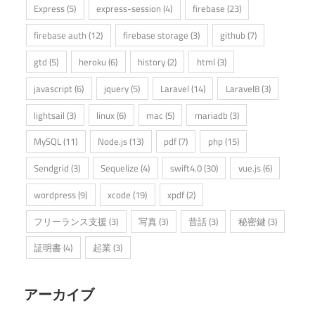
Express
(5)
express-session
(4)
firebase
(23)
firebase auth
(12)
firebase storage
(3)
github
(7)
gtd
(5)
heroku
(6)
history
(2)
html
(3)
javascript
(6)
jquery
(5)
Laravel
(14)
Laravel8
(3)
lightsail
(3)
linux
(6)
mac
(5)
mariadb
(3)
MySQL
(11)
Node.js
(13)
pdf
(7)
php
(15)
Sendgrid
(3)
Sequelize
(4)
swift4.0
(30)
vue.js
(6)
wordpress
(9)
xcode
(19)
xpdf
(2)
フリーランス支援
(3)
写真
(3)
昔話
(3)
秘密鍵
(3)
証明書
(4)
起業
(3)
アーカイブ