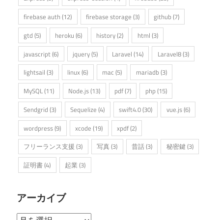
firebase auth
(12)
firebase storage
(3)
github
(7)
gtd
(5)
heroku
(6)
history
(2)
html
(3)
javascript
(6)
jquery
(5)
Laravel
(14)
Laravel8
(3)
lightsail
(3)
linux
(6)
mac
(5)
mariadb
(3)
MySQL
(11)
Node.js
(13)
pdf
(7)
php
(15)
Sendgrid
(3)
Sequelize
(4)
swift4.0
(30)
vue.js
(6)
wordpress
(9)
xcode
(19)
xpdf
(2)
フリーランス支援
(3)
写真
(3)
昔話
(3)
秘密鍵
(3)
証明書
(4)
起業
(3)
アーカイブ
ア