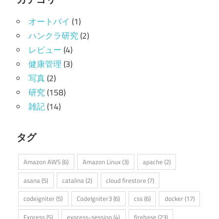
オートバイ
(1)
ハンクラ研究
(2)
レビュー
(4)
健康管理
(3)
写真
(2)
研究
(158)
雑記
(14)
タグ
Amazon AWS
(6)
Amazon Linux
(3)
apache
(2)
asana
(5)
catalina
(2)
cloud firestore
(7)
codeigniter
(5)
CodeIgniter3
(6)
css
(6)
docker
(17)
Express
(5)
express-session
(4)
firebase
(23)