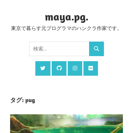
コ
ン
maya.pg.
テ
東京で暮らす元プログラマのハンクラ作家です。
ン
ツ
検
へ
検
索:
ス
索
キ
ッ
プ
タグ:
pug