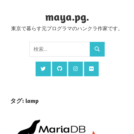
コ
ン
maya.pg.
テ
東京で暮らす元プログラマのハンクラ作家です。
ン
ツ
検
へ
検
索:
ス
索
キ
ッ
プ
タグ:
lamp