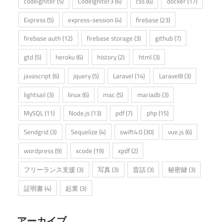
codeigniter
(5)
CodeIgniter3
(6)
css
(6)
docker
(17)
Express
(5)
express-session
(4)
firebase
(23)
firebase auth
(12)
firebase storage
(3)
github
(7)
gtd
(5)
heroku
(6)
history
(2)
html
(3)
javascript
(6)
jquery
(5)
Laravel
(14)
Laravel8
(3)
lightsail
(3)
linux
(6)
mac
(5)
mariadb
(3)
MySQL
(11)
Node.js
(13)
pdf
(7)
php
(15)
Sendgrid
(3)
Sequelize
(4)
swift4.0
(30)
vue.js
(6)
wordpress
(9)
xcode
(19)
xpdf
(2)
フリーランス支援
(3)
写真
(3)
昔話
(3)
秘密鍵
(3)
証明書
(4)
起業
(3)
アーカイブ