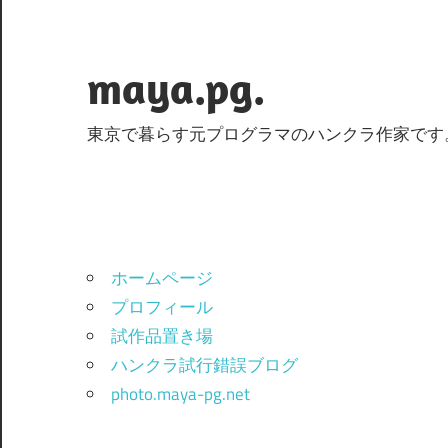
コ
ン
テ
maya.pg.
ン
ツ
東京で暮らす元プログラマのハンクラ作家です
へ
ス
キ
ッ
プ
ホームページ
プロフィール
試作品置き場
ハンクラ試行錯誤ブログ
photo.maya-pg.net