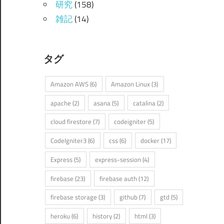
研究
(158)
雑記
(14)
タグ
Amazon AWS
(6)
Amazon Linux
(3)
apache
(2)
asana
(5)
catalina
(2)
cloud firestore
(7)
codeigniter
(5)
CodeIgniter3
(6)
css
(6)
docker
(17)
Express
(5)
express-session
(4)
firebase
(23)
firebase auth
(12)
firebase storage
(3)
github
(7)
gtd
(5)
heroku
(6)
history
(2)
html
(3)