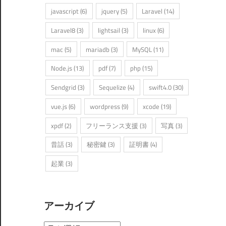
javascript
(6)
jquery
(5)
Laravel
(14)
Laravel8
(3)
lightsail
(3)
linux
(6)
mac
(5)
mariadb
(3)
MySQL
(11)
Node.js
(13)
pdf
(7)
php
(15)
Sendgrid
(3)
Sequelize
(4)
swift4.0
(30)
vue.js
(6)
wordpress
(9)
xcode
(19)
xpdf
(2)
フリーランス支援
(3)
写真
(3)
昔話
(3)
秘密鍵
(3)
証明書
(4)
起業
(3)
アーカイブ