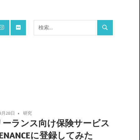
検
検
索:
索
9月28日
研究
リーランス向け保険サービス
EENANCEに登録してみた