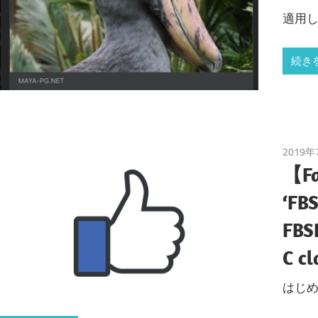
適用し
続き
2019年
【Fa
‘FB
FBSD
C 
はじめに