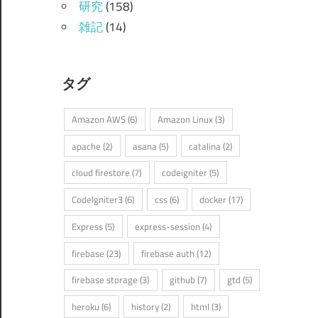
研究
(158)
雑記
(14)
タグ
Amazon AWS
(6)
Amazon Linux
(3)
apache
(2)
asana
(5)
catalina
(2)
cloud firestore
(7)
codeigniter
(5)
CodeIgniter3
(6)
css
(6)
docker
(17)
Express
(5)
express-session
(4)
firebase
(23)
firebase auth
(12)
firebase storage
(3)
github
(7)
gtd
(5)
heroku
(6)
history
(2)
html
(3)