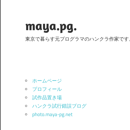
コ
ン
テ
maya.pg.
ン
ツ
東京で暮らす元プログラマのハンクラ作家です
へ
ス
キ
ッ
プ
ホームページ
プロフィール
試作品置き場
ハンクラ試行錯誤ブログ
photo.maya-pg.net