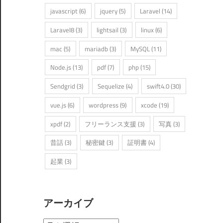
javascript
(6)
jquery
(5)
Laravel
(14)
Laravel8
(3)
lightsail
(3)
linux
(6)
mac
(5)
mariadb
(3)
MySQL
(11)
Node.js
(13)
pdf
(7)
php
(15)
Sendgrid
(3)
Sequelize
(4)
swift4.0
(30)
vue.js
(6)
wordpress
(9)
xcode
(19)
xpdf
(2)
フリーランス支援
(3)
写真
(3)
昔話
(3)
秘密鍵
(3)
証明書
(4)
起業
(3)
アーカイブ