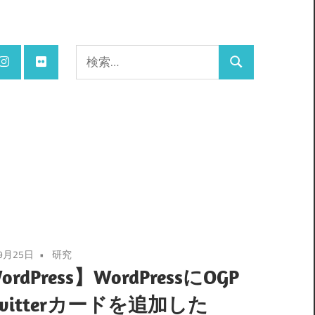
検
検
索:
索
9月25日
研究
rdPress】WordPressにOGP
witterカードを追加した