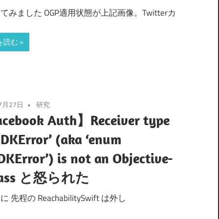
てみました OGP適用状態が上記画像。Twitterカ
を読む
7月27日
研究
cebook Auth】Receiver type
SDKError’ (aka ‘enum
KError’) is not an Objective-
class と怒られた
 先程の ReachabilitySwift は外し