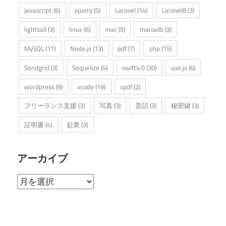
javascript
(6)
jquery
(5)
Laravel
(14)
Laravel8
(3)
lightsail
(3)
linux
(6)
mac
(5)
mariadb
(3)
MySQL
(11)
Node.js
(13)
pdf
(7)
php
(15)
Sendgrid
(3)
Sequelize
(4)
swift4.0
(30)
vue.js
(6)
wordpress
(9)
xcode
(19)
xpdf
(2)
フリーランス支援
(3)
写真
(3)
昔話
(3)
秘密鍵
(3)
証明書
(4)
起業
(3)
アーカイブ
ア
ー
カ
イ