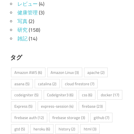
レビュー
(4)
健康管理
(3)
写真
(2)
研究
(158)
雑記
(14)
タグ
Amazon AWS
(6)
Amazon Linux
(3)
apache
(2)
asana
(5)
catalina
(2)
cloud firestore
(7)
codeigniter
(5)
CodeIgniter3
(6)
css
(6)
docker
(17)
Express
(5)
express-session
(4)
firebase
(23)
firebase auth
(12)
firebase storage
(3)
github
(7)
gtd
(5)
heroku
(6)
history
(2)
html
(3)