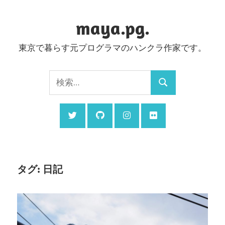
コ
ン
maya.pg.
テ
東京で暮らす元プログラマのハンクラ作家です。
ン
ツ
検
へ
検
索:
ス
索
キ
ッ
プ
タグ:
日記