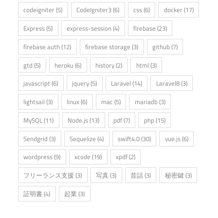
codeigniter
(5)
CodeIgniter3
(6)
css
(6)
docker
(17)
Express
(5)
express-session
(4)
firebase
(23)
firebase auth
(12)
firebase storage
(3)
github
(7)
gtd
(5)
heroku
(6)
history
(2)
html
(3)
javascript
(6)
jquery
(5)
Laravel
(14)
Laravel8
(3)
lightsail
(3)
linux
(6)
mac
(5)
mariadb
(3)
MySQL
(11)
Node.js
(13)
pdf
(7)
php
(15)
Sendgrid
(3)
Sequelize
(4)
swift4.0
(30)
vue.js
(6)
wordpress
(9)
xcode
(19)
xpdf
(2)
フリーランス支援
(3)
写真
(3)
昔話
(3)
秘密鍵
(3)
証明書
(4)
起業
(3)