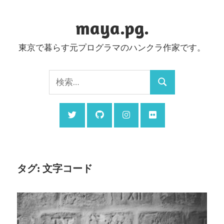
コ
ン
maya.pg.
テ
東京で暮らす元プログラマのハンクラ作家です。
ン
ツ
検
へ
検
索:
ス
索
キ
ッ
プ
タグ:
文字コード