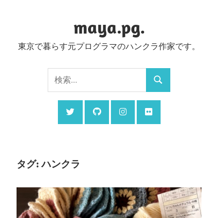
コ
ン
maya.pg.
テ
東京で暮らす元プログラマのハンクラ作家です。
ン
ツ
検
へ
検
索:
ス
索
キ
ッ
プ
タグ:
ハンクラ