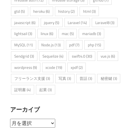
firebase auth
(12)
firebase storage
(3)
github
(7)
gtd
(5)
heroku
(6)
history
(2)
html
(3)
javascript
(6)
jquery
(5)
Laravel
(14)
Laravel8
(3)
lightsail
(3)
linux
(6)
mac
(5)
mariadb
(3)
MySQL
(11)
Node.js
(13)
pdf
(7)
php
(15)
Sendgrid
(3)
Sequelize
(4)
swift4.0
(30)
vue.js
(6)
wordpress
(9)
xcode
(19)
xpdf
(2)
フリーランス支援
(3)
写真
(3)
昔話
(3)
秘密鍵
(3)
証明書
(4)
起業
(3)
アーカイブ
ア
ー