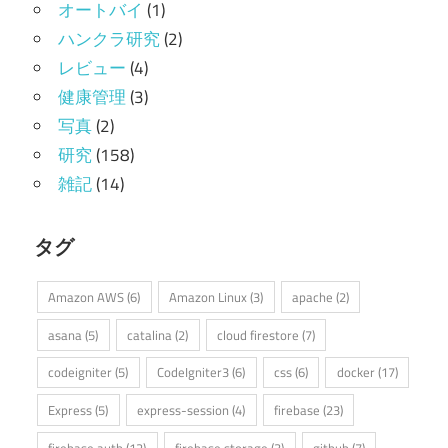
オートバイ
(1)
ハンクラ研究
(2)
レビュー
(4)
健康管理
(3)
写真
(2)
研究
(158)
雑記
(14)
タグ
Amazon AWS
(6)
Amazon Linux
(3)
apache
(2)
asana
(5)
catalina
(2)
cloud firestore
(7)
codeigniter
(5)
CodeIgniter3
(6)
css
(6)
docker
(17)
Express
(5)
express-session
(4)
firebase
(23)