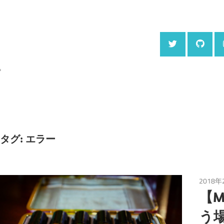
。
タグ:
エラー
2018年
【M
う