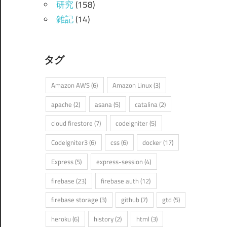
研究
(158)
雑記
(14)
タグ
Amazon AWS
(6)
Amazon Linux
(3)
apache
(2)
asana
(5)
catalina
(2)
cloud firestore
(7)
codeigniter
(5)
CodeIgniter3
(6)
css
(6)
docker
(17)
Express
(5)
express-session
(4)
firebase
(23)
firebase auth
(12)
firebase storage
(3)
github
(7)
gtd
(5)
heroku
(6)
history
(2)
html
(3)