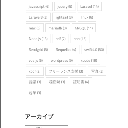
javascript
(6)
jquery
(5)
Laravel
(14)
Laravel8
(3)
lightsail
(3)
linux
(6)
mac
(5)
mariadb
(3)
MySQL
(11)
Node.js
(13)
pdf
(7)
php
(15)
Sendgrid
(3)
Sequelize
(4)
swift4.0
(30)
vue.js
(6)
wordpress
(9)
xcode
(19)
xpdf
(2)
フリーランス支援
(3)
写真
(3)
昔話
(3)
秘密鍵
(3)
証明書
(4)
起業
(3)
アーカイブ