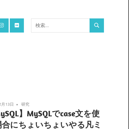
検
検
索:
索
2月13日
研究
ySQL】MySQLでcase文を使
場合にちょいちょいやる凡ミ