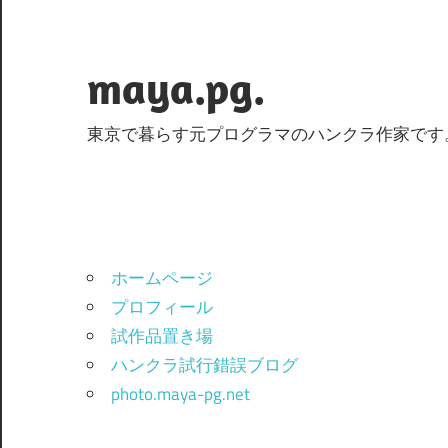
コ
ン
テ
maya.pg.
ン
ツ
東京で暮らす元プログラマのハンクラ作家です
へ
ス
キ
ッ
プ
ホームページ
プロフィール
試作品置き場
ハンクラ試行錯誤ブログ
photo.maya-pg.net