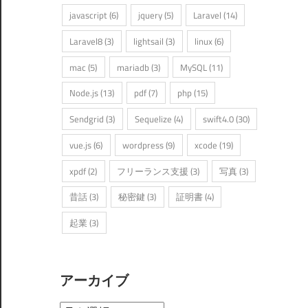
javascript
(6)
jquery
(5)
Laravel
(14)
Laravel8
(3)
lightsail
(3)
linux
(6)
mac
(5)
mariadb
(3)
MySQL
(11)
Node.js
(13)
pdf
(7)
php
(15)
Sendgrid
(3)
Sequelize
(4)
swift4.0
(30)
vue.js
(6)
wordpress
(9)
xcode
(19)
xpdf
(2)
フリーランス支援
(3)
写真
(3)
昔話
(3)
秘密鍵
(3)
証明書
(4)
起業
(3)
アーカイブ