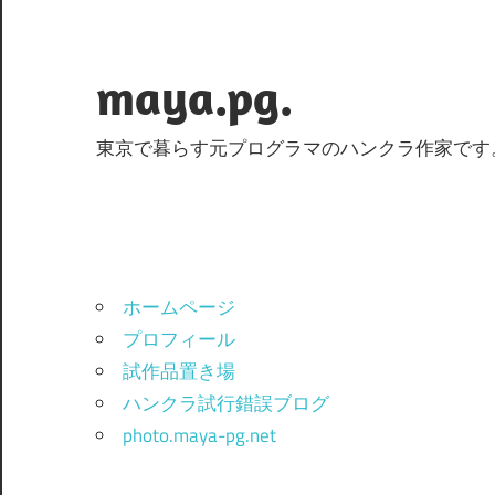
コ
ン
テ
maya.pg.
ン
ツ
東京で暮らす元プログラマのハンクラ作家です
へ
ス
キ
ッ
プ
ホームページ
プロフィール
試作品置き場
ハンクラ試行錯誤ブログ
photo.maya-pg.net