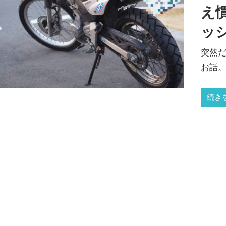
え
ッ
突然だ
お話。
続き