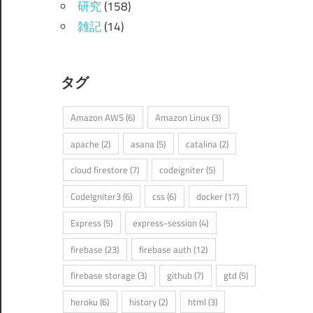
研究
(158)
雑記
(14)
タグ
Amazon AWS
(6)
Amazon Linux
(3)
apache
(2)
asana
(5)
catalina
(2)
cloud firestore
(7)
codeigniter
(5)
CodeIgniter3
(6)
css
(6)
docker
(17)
Express
(5)
express-session
(4)
firebase
(23)
firebase auth
(12)
firebase storage
(3)
github
(7)
gtd
(5)
heroku
(6)
history
(2)
html
(3)