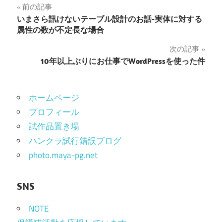
投
前の記事
いまさら訊けないテーブル設計のお話-実体に対する
稿
属性の数が不定長な場合
ナ
次の記事
10年以上ぶりにお仕事でWordPressを使った件
ビ
ゲ
ホームページ
ー
プロフィール
シ
試作品置き場
ョ
ハンクラ試行錯誤ブログ
photo.maya-pg.net
ン
SNS
NOTE