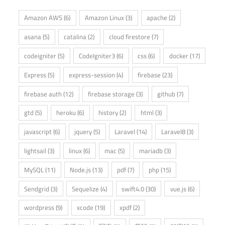
Amazon AWS
(6)
Amazon Linux
(3)
apache
(2)
asana
(5)
catalina
(2)
cloud firestore
(7)
codeigniter
(5)
CodeIgniter3
(6)
css
(6)
docker
(17)
Express
(5)
express-session
(4)
firebase
(23)
firebase auth
(12)
firebase storage
(3)
github
(7)
gtd
(5)
heroku
(6)
history
(2)
html
(3)
javascript
(6)
jquery
(5)
Laravel
(14)
Laravel8
(3)
lightsail
(3)
linux
(6)
mac
(5)
mariadb
(3)
MySQL
(11)
Node.js
(13)
pdf
(7)
php
(15)
Sendgrid
(3)
Sequelize
(4)
swift4.0
(30)
vue.js
(6)
wordpress
(9)
xcode
(19)
xpdf
(2)