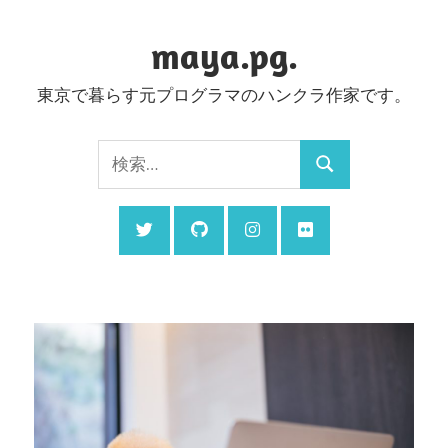
コ
ン
maya.pg.
テ
東京で暮らす元プログラマのハンクラ作家です。
ン
ツ
検
へ
検
索:
ス
索
キ
ッ
プ