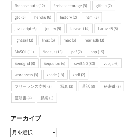
firebase auth
(12)
firebase storage
(3)
github
(7)
gtd
(5)
heroku
(6)
history
(2)
html
(3)
javascript
(6)
jquery
(5)
Laravel
(14)
Laravel8
(3)
lightsail
(3)
linux
(6)
mac
(5)
mariadb
(3)
MySQL
(11)
Node.js
(13)
pdf
(7)
php
(15)
Sendgrid
(3)
Sequelize
(4)
swift4.0
(30)
vue.js
(6)
wordpress
(9)
xcode
(19)
xpdf
(2)
フリーランス支援
(3)
写真
(3)
昔話
(3)
秘密鍵
(3)
証明書
(4)
起業
(3)
アーカイブ
ア