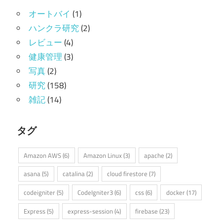
オートバイ
(1)
ハンクラ研究
(2)
レビュー
(4)
健康管理
(3)
写真
(2)
研究
(158)
雑記
(14)
タグ
Amazon AWS
(6)
Amazon Linux
(3)
apache
(2)
asana
(5)
catalina
(2)
cloud firestore
(7)
codeigniter
(5)
CodeIgniter3
(6)
css
(6)
docker
(17)
Express
(5)
express-session
(4)
firebase
(23)