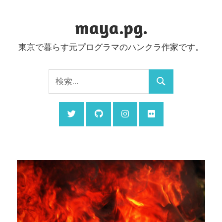
コ
ン
maya.pg.
テ
東京で暮らす元プログラマのハンクラ作家です。
ン
ツ
検
へ
検
索:
ス
索
キ
ッ
プ